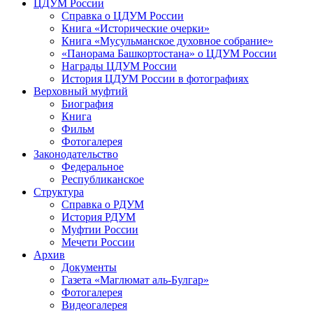
ЦДУМ России
Справка о ЦДУМ России
Книга «Исторические очерки»
Книга «Мусульманское духовное собрание»
«Панорама Башкортостана» о ЦДУМ России
Награды ЦДУМ России
История ЦДУМ России в фотографиях
Верховный муфтий
Биография
Книга
Фильм
Фотогалерея
Законодательство
Федеральное
Республиканское
Структура
Справка о РДУМ
История РДУМ
Муфтии России
Мечети России
Архив
Документы
Газета «Маглюмат аль-Булгар»
Фотогалерея
Видеогалерея