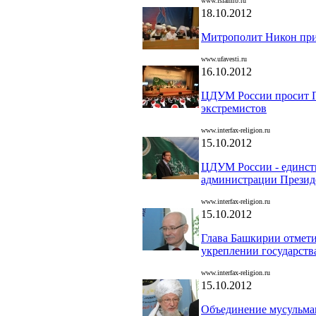
www.islamrb.ru
18.10.2012
Митрополит Никон прин
www.ufavesti.ru
16.10.2012
ЦДУМ России просит П
экстремистов
www.interfax-religion.ru
15.10.2012
ЦДУМ России - единств
администрации Презид
www.interfax-religion.ru
15.10.2012
Глава Башкирии отмети
укреплении государств
www.interfax-religion.ru
15.10.2012
Объединение мусульман