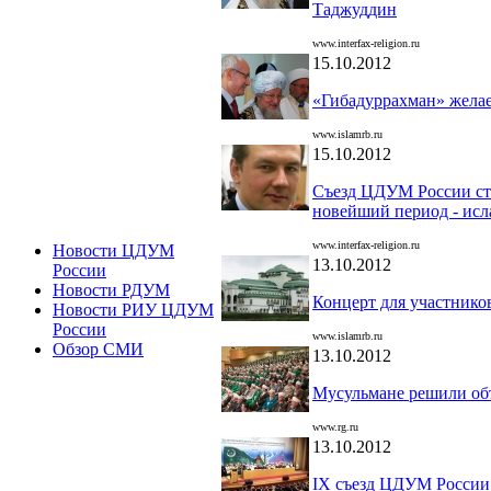
Таджуддин
www.interfax-religion.ru
15.10.2012
«Гибадуррахман» желае
www.islamrb.ru
15.10.2012
Съезд ЦДУМ России ст
новейший период - исл
www.interfax-religion.ru
Новости ЦДУМ
13.10.2012
России
Новости РДУМ
Концерт для участников
Новости РИУ ЦДУМ
России
www.islamrb.ru
Обзор СМИ
13.10.2012
Мусульмане решили об
www.rg.ru
13.10.2012
IX съезд ЦДУМ России 