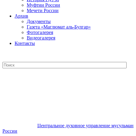
Муфтии России
Мечети России
Архив
Документы
Газета «Маглюмат аль-Булгар»
Фотогалерея
Видеогалерея
Контакты
Центральное духовное управление
мусульман России
Центральное духовное управление мусульман
России