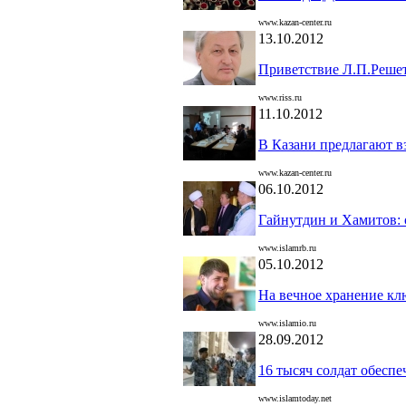
www.kazan-center.ru
13.10.2012
Приветствие Л.П.Реше
www.riss.ru
11.10.2012
В Казани предлагают вз
www.kazan-center.ru
06.10.2012
Гайнутдин и Хамитов: 
www.islamrb.ru
05.10.2012
На вечное хранение к
www.islamio.ru
28.09.2012
16 тысяч солдат обеспе
www.islamtoday.net