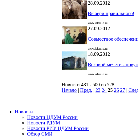
28.09.2012
Выбери правильного!
www.islamio.ru
27.09.2012
Совместное обеспечени
www.islamio.ru
18.09.2012
Вековой мечети - нову
www.islamio.ru
Новости 481 - 500 из 528
Начало
|
Пред.
|
23
24
25
26
27
|
След
Новости
Новости ЦДУМ России
Новости РДУМ
Новости РИУ ЦДУМ России
Обзор СМИ