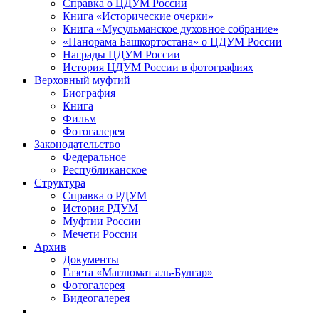
Справка о ЦДУМ России
Книга «Исторические очерки»
Книга «Мусульманское духовное собрание»
«Панорама Башкортостана» о ЦДУМ России
Награды ЦДУМ России
История ЦДУМ России в фотографиях
Верховный муфтий
Биография
Книга
Фильм
Фотогалерея
Законодательство
Федеральное
Республиканское
Структура
Справка о РДУМ
История РДУМ
Муфтии России
Мечети России
Архив
Документы
Газета «Маглюмат аль-Булгар»
Фотогалерея
Видеогалерея