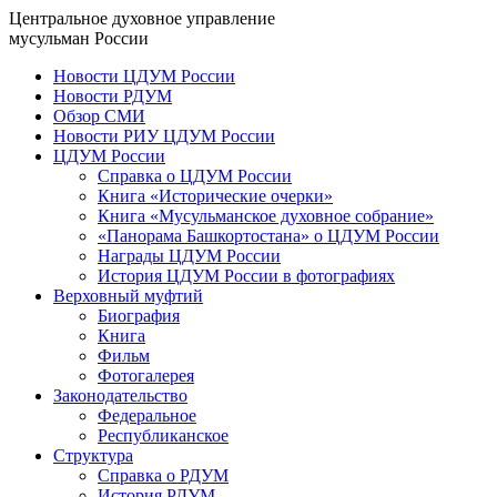
Центральное духовное управление
мусульман России
Новости ЦДУМ России
Новости РДУМ
Обзор СМИ
Новости РИУ ЦДУМ России
ЦДУМ России
Справка о ЦДУМ России
Книга «Исторические очерки»
Книга «Мусульманское духовное собрание»
«Панорама Башкортостана» о ЦДУМ России
Награды ЦДУМ России
История ЦДУМ России в фотографиях
Верховный муфтий
Биография
Книга
Фильм
Фотогалерея
Законодательство
Федеральное
Республиканское
Структура
Справка о РДУМ
История РДУМ