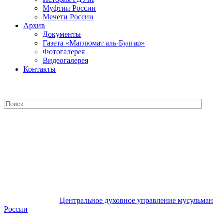
Муфтии России
Мечети России
Архив
Документы
Газета «Маглюмат аль-Булгар»
Фотогалерея
Видеогалерея
Контакты
Центральное духовное управление
мусульман России
Центральное духовное управление мусульман
России