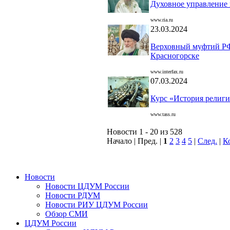
Духовное управление 
www.ria.ru
23.03.2024
Верховный муфтий РФ 
Красногорске
www.interfax.ru
07.03.2024
Курс «История религий
www.tass.ru
Новости 1 - 20 из 528
Начало | Пред. |
1
2
3
4
5
|
След.
|
К
Новости
Новости ЦДУМ России
Новости РДУМ
Новости РИУ ЦДУМ России
Обзор СМИ
ЦДУМ России