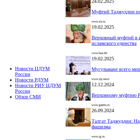
24.02.2025
Муфтий Таджуддин по
www.ria.ru
19.02.2025
Верховный муфтий в и
исламского единства
www.bna.bh
19.02.2025
Новости ЦДУМ
Мусульмане всего ми
России
www.irp.news
Новости РДУМ
12.12.2024
Новости РИУ ЦДУМ
России
Верховному муфтию РФ
Обзор СМИ
www.gazeta.ru
26.09.2024
Талгат Таджуддин: На
фашизма
www.rg.ru