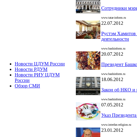
Сотрудники мэри
www.tatar-inform.ru
22.07.2012
Рустэм Хамитов 
деятельности
www.bashinform.ru
20.07.2012
Новости ЦДУМ России
Президент Башко
Новости РДУМ
www.bashinform.ru
Новости РИУ ЦДУМ
18.06.2012
России
Обзор СМИ
Закон об НКО и 
www.bashinform.ru
07.05.2012
Указ Президента
www.interfax-religion.ru
23.01.2012