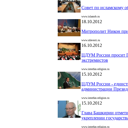
Совет по исламскому о
www.islamrb.ru
18.10.2012
Митрополит Никон прин
www.ufavesti.ru
16.10.2012
ЦДУМ России просит П
экстремистов
www.interfax-religion.ru
15.10.2012
ЦДУМ России - единств
администрации Презид
www.interfax-religion.ru
15.10.2012
Глава Башкирии отмети
укреплении государств
www.interfax-religion.ru