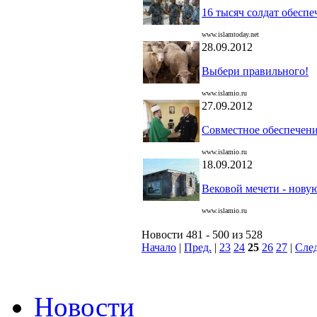
16 тысяч солдат обеспе
www.islamtoday.net
28.09.2012
Выбери правильного!
www.islamio.ru
27.09.2012
Совместное обеспечени
www.islamio.ru
18.09.2012
Вековой мечети - нову
www.islamio.ru
Новости 481 - 500 из 528
Начало
|
Пред.
|
23
24
25
26
27
|
След
Новости