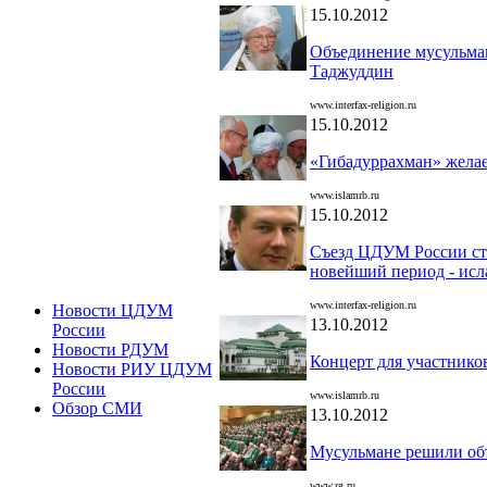
15.10.2012
Объединение мусульман
Таджуддин
www.interfax-religion.ru
15.10.2012
«Гибадуррахман» желае
www.islamrb.ru
15.10.2012
Съезд ЦДУМ России ст
новейший период - исл
www.interfax-religion.ru
Новости ЦДУМ
13.10.2012
России
Новости РДУМ
Концерт для участников
Новости РИУ ЦДУМ
России
www.islamrb.ru
Обзор СМИ
13.10.2012
Мусульмане решили об
www.rg.ru