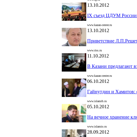
13.10.2012
IX съезд ЦДУМ России 
www.kazan-center.ru
13.10.2012
Приветствие Л.П.Реше
www.riss.ru
11.10.2012
В Казани предлагают вз
www.kazan-center.ru
06.10.2012
Гайнутдин и Хамитов: 
www.islamrb.ru
05.10.2012
На вечное хранение к
www.islamio.ru
28.09.2012