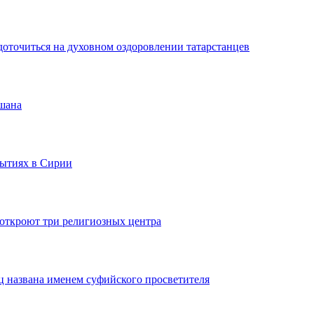
оточиться на духовном оздоровлении татарстанцев
шана
бытиях в Сирии
откроют три религиозных центра
ц названа именем суфийского просветителя