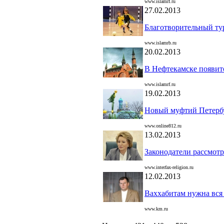
www.islamrf.ru
27.02.2013
Благотворительный тур
www.islamrb.ru
20.02.2013
В Нефтекамске появит
www.islamrf.ru
19.02.2013
Новый муфтий Петербур
www.online812.ru
13.02.2013
Законодатели рассмотр
www.interfax-religion.ru
12.02.2013
Ваххабитам нужна вся
www.km.ru