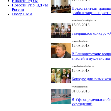
Новости РДУМ
Новости РИУ ЦДУМ
Представители традиц
России
реабилитации наркоз
Обзор СМИ
www.interfax-religion.ru
15.03.2013
Завершился конкурс «
www.islamrb.ru
12.03.2013
В Башкортостане вопр
властей и духовенства
www.bashkortostan.ru
12.03.2013
Конкурс для юных хо
www.islamrb.ru
01.03.2013
В Уфе определился обл
учреждений