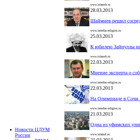
www.islamrb.ru
28.03.2013
Шаймиев решил сосред
www.interfax-religion.ru
25.03.2013
К юбилею Зайнуллы и
www.islamrb.ru
22.03.2013
Мнение эксперта о со
www.interfax-religion.ru
22.03.2013
На Олимпиаде в Сочи 
www.interfax-religion.ru
21.03.2013
Одна из уфимских ули
Новости ЦДУМ
www.islamrf.ru
России
21.03.2013