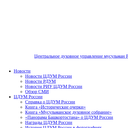
Центральное духовное управление мусульман 
Новости
Новости ЦДУМ России
Новости РДУМ
Новости РИУ ЦДУМ России
Обзор СМИ
ЦДУМ России
Справка о ЦДУМ России
Книга «Исторические очерки»
Книга «Мусульманское духовное собрание»
«Панорама Башкортостана» о ЦДУМ России
Награды ЦДУМ России
История ЦДУМ России в фотографиях