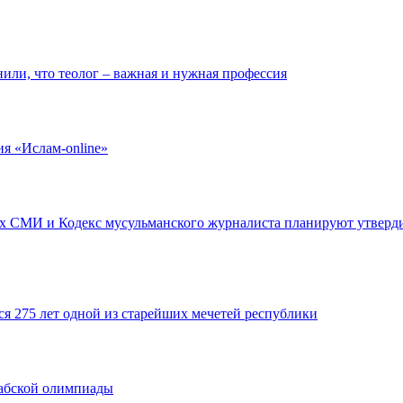
или, что теолог – важная и нужная профессия
я «Ислам-online»
 СМИ и Кодекс мусульманского журналиста планируют утверди
ся 275 лет одной из старейших мечетей республики
абской олимпиады