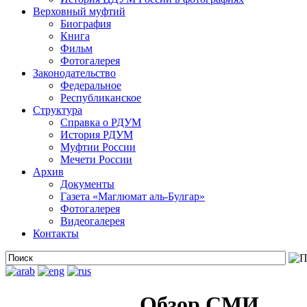
Верховный муфтий
Биография
Книга
Фильм
Фотогалерея
Законодательство
Федеральное
Республиканское
Структура
Справка о РДУМ
История РДУМ
Муфтии России
Мечети России
Архив
Документы
Газета «Маглюмат аль-Булгар»
Фотогалерея
Видеогалерея
Контакты
Обзор СМИ