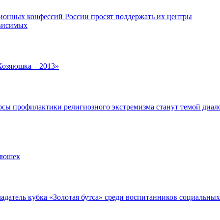
ионных конфессий России просят поддержать их центры
ависимых
Хозяюшка – 2013»
осы профилактики религиозного экстремизма станут темой диал
зяюшек
адатель кубка «Золотая бутса» среди воспитанников социальных