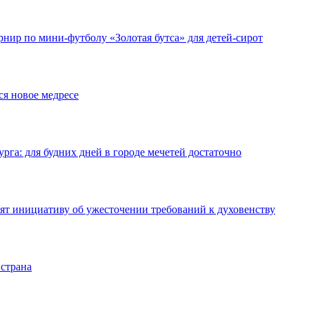
нир по мини-футболу «Золотая бутса» для детей-сирот
ся новое медресе
га: для будних дней в городе мечетей достаточно
ят инициативу об ужесточении требований к духовенству
 страна