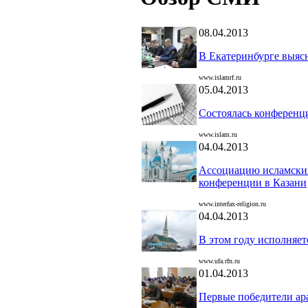
08.04.2013
В Екатеринбурге выясн
www.islamrf.ru
05.04.2013
Состоялась конференци
www.islam.ru
04.04.2013
Ассоциацию исламских
конференции в Казани
www.interfax-religion.ru
04.04.2013
В этом году исполняет
www.ufa.rfn.ru
01.04.2013
Первые победители ар