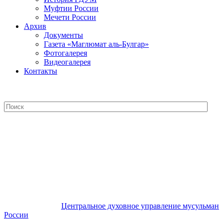
Муфтии России
Мечети России
Архив
Документы
Газета «Маглюмат аль-Булгар»
Фотогалерея
Видеогалерея
Контакты
Центральное духовное управление
мусульман России
Центральное духовное управление мусульман
России