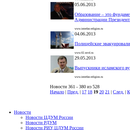
05.06.2013
Образование – это фундаме
Администрации Президент
www.interfax-religion.ru
04.06.2013
Полицейские эвакуировали
www.02.mvd.ru
29.05.2013
Выпускники исламского вуз
www.interfax-religion.ru
Новости 361 - 380 из 528
Начало
|
Пред.
|
17
18
19
20
21
|
След.
|
К
Новости
Новости ЦДУМ России
Новости РДУМ
Новости РИУ ЦДУМ России