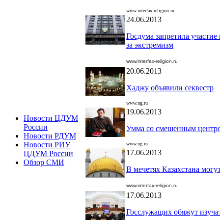
www.interfax-religion.ru
24.06.2013
Госдума запретила участие
за экстремизм
www.interfax-religion.ru
20.06.2013
Хаджу объявили секвестр
www.ng.ru
19.06.2013
Новости ЦДУМ
России
Умма со смещенным центр
Новости РДУМ
Новости РИУ
www.ng.ru
17.06.2013
ЦДУМ России
Обзор СМИ
В мечетях Казахстана могу
www.interfax-religion.ru
17.06.2013
Госслужащих обяжут изуча