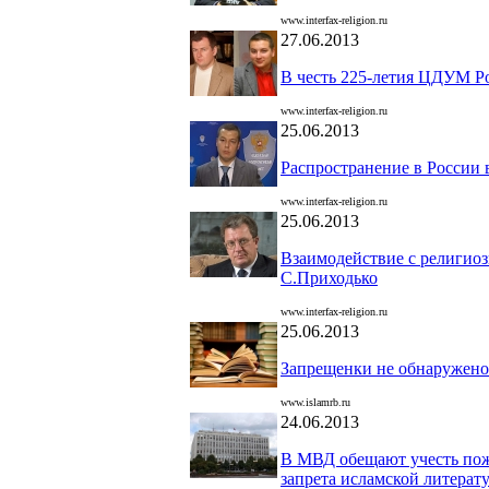
www.interfax-religion.ru
27.06.2013
В честь 225-летия ЦДУМ Ро
www.interfax-religion.ru
25.06.2013
Распространение в России 
www.interfax-religion.ru
25.06.2013
Взаимодействие с религио
С.Приходько
www.interfax-religion.ru
25.06.2013
Запрещенки не обнаружено
www.islamrb.ru
24.06.2013
В МВД обещают учесть пож
запрета исламской литерат