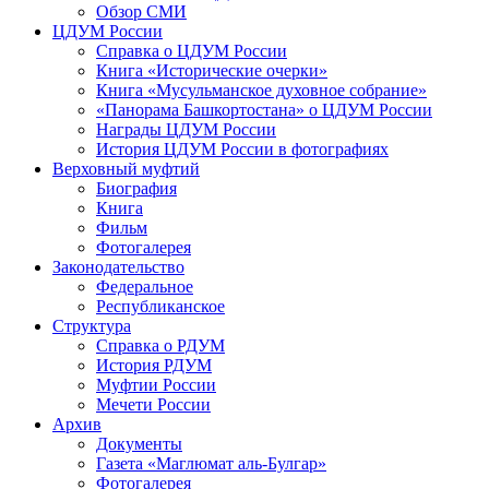
Обзор СМИ
ЦДУМ России
Справка о ЦДУМ России
Книга «Исторические очерки»
Книга «Мусульманское духовное собрание»
«Панорама Башкортостана» о ЦДУМ России
Награды ЦДУМ России
История ЦДУМ России в фотографиях
Верховный муфтий
Биография
Книга
Фильм
Фотогалерея
Законодательство
Федеральное
Республиканское
Структура
Справка о РДУМ
История РДУМ
Муфтии России
Мечети России
Архив
Документы
Газета «Маглюмат аль-Булгар»
Фотогалерея