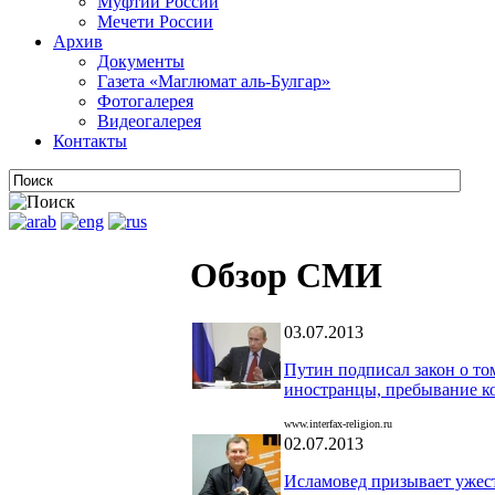
Муфтии России
Мечети России
Архив
Документы
Газета «Маглюмат аль-Булгар»
Фотогалерея
Видеогалерея
Контакты
Обзор СМИ
03.07.2013
Путин подписал закон о то
иностранцы, пребывание к
www.interfax-religion.ru
02.07.2013
Исламовед призывает ужест