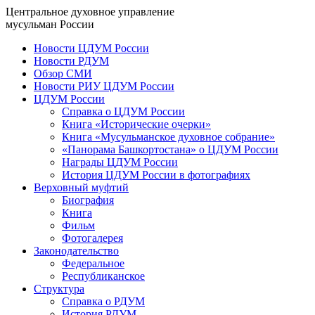
Центральное духовное управление
мусульман России
Новости ЦДУМ России
Новости РДУМ
Обзор СМИ
Новости РИУ ЦДУМ России
ЦДУМ России
Справка о ЦДУМ России
Книга «Исторические очерки»
Книга «Мусульманское духовное собрание»
«Панорама Башкортостана» о ЦДУМ России
Награды ЦДУМ России
История ЦДУМ России в фотографиях
Верховный муфтий
Биография
Книга
Фильм
Фотогалерея
Законодательство
Федеральное
Республиканское
Структура
Справка о РДУМ
История РДУМ