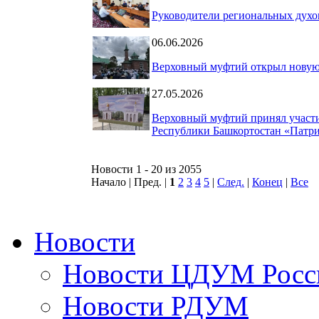
Руководители региональных дух
06.06.2026
Верховный муфтий открыл новую 
27.05.2026
Верховный муфтий принял участи
Республики Башкортостан «Патр
Новости 1 - 20 из 2055
Начало | Пред. |
1
2
3
4
5
|
След.
|
Конец
|
Все
Новости
Новости ЦДУМ Росс
Новости РДУМ