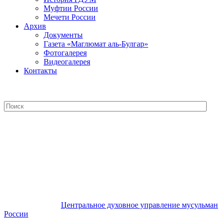
Муфтии России
Мечети России
Архив
Документы
Газета «Маглюмат аль-Булгар»
Фотогалерея
Видеогалерея
Контакты
Центральное духовное управление
мусульман России
Центральное духовное управление мусульман
России