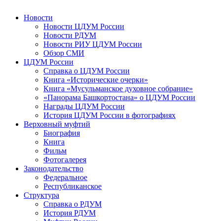
Новости
Новости ЦДУМ России
Новости РДУМ
Новости РИУ ЦДУМ России
Обзор СМИ
ЦДУМ России
Справка о ЦДУМ России
Книга «Исторические очерки»
Книга «Мусульманское духовное собрание»
«Панорама Башкортостана» о ЦДУМ России
Награды ЦДУМ России
История ЦДУМ России в фотографиях
Верховный муфтий
Биография
Книга
Фильм
Фотогалерея
Законодательство
Федеральное
Республиканское
Структура
Справка о РДУМ
История РДУМ