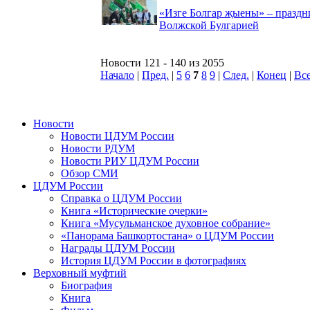
«Изге Болгар җыены» – праздн
Волжской Булгарией
Новости 121 - 140 из 2055
Начало
|
Пред.
|
5
6
7
8
9
|
След.
|
Конец
|
Вс
Новости
Новости ЦДУМ России
Новости РДУМ
Новости РИУ ЦДУМ России
Обзор СМИ
ЦДУМ России
Справка о ЦДУМ России
Книга «Исторические очерки»
Книга «Мусульманское духовное собрание»
«Панорама Башкортостана» о ЦДУМ России
Награды ЦДУМ России
История ЦДУМ России в фотографиях
Верховный муфтий
Биография
Книга