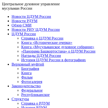
Центральное духовное управление
мусульман России
Новости ЦДУМ России
Новости РДУМ
Обзор СМИ
Новости РИУ ЦДУМ России
ЦДУМ России
Справка о ЦДУМ России
Книга «Исторические очерки»
Книга «Мусульманское духовное собрание»
«Панорама Башкортостана» о ЦДУМ России
Награды ЦДУМ России
История ЦДУМ России в фотографиях
Верховный муфтий
Биография
Книга
Фильм
Фотогалерея
Законодательство
Федеральное
Республиканское
Структура
Справка о РДУМ
История РДУМ