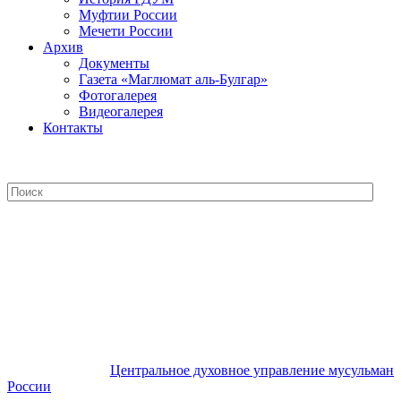
Муфтии России
Мечети России
Архив
Документы
Газета «Маглюмат аль-Булгар»
Фотогалерея
Видеогалерея
Контакты
Центральное духовное управление
мусульман России
Центральное духовное управление мусульман
России