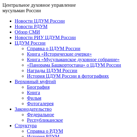
Центральное духовное управление
мусульман России
Новости ЦДУМ России
Новости РДУМ
Обзор СМИ
Новости РИУ ЦДУМ России
ЦДУМ России
Справка о ЦДУМ России
Книга «Исторические очерки»
Книга «Мусульманское духовное собрание»
«Панорама Башкортостана» о ЦДУМ России
Награды ЦДУМ России
История ЦДУМ России в фотографиях
Верховный муфтий
Биография
Книга
Фильм
Фотогалерея
Законодательство
Федеральное
Республиканское
Структура
Справка о РДУМ
История РДУМ