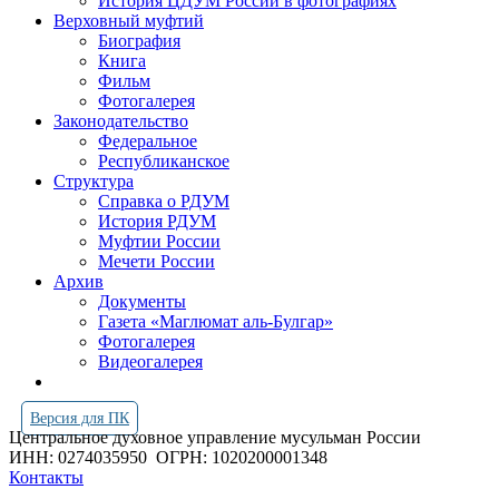
История ЦДУМ России в фотографиях
Верховный муфтий
Биография
Книга
Фильм
Фотогалерея
Законодательство
Федеральное
Республиканское
Структура
Справка о РДУМ
История РДУМ
Муфтии России
Мечети России
Архив
Документы
Газета «Маглюмат аль-Булгар»
Фотогалерея
Видеогалерея
Версия для ПК
Центральное духовное управление мусульман России
ИНН: 0274035950
ОГРН: 1020200001348
Контакты