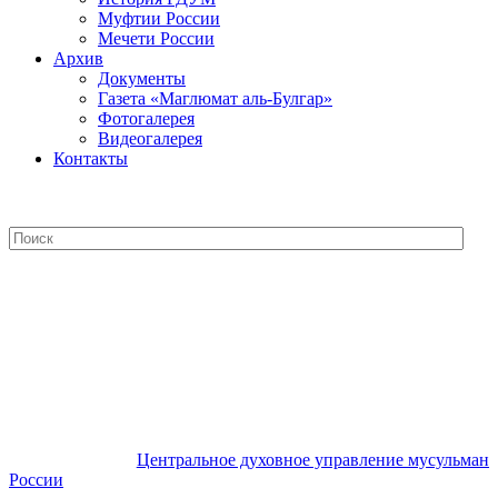
Муфтии России
Мечети России
Архив
Документы
Газета «Маглюмат аль-Булгар»
Фотогалерея
Видеогалерея
Контакты
Центральное духовное управление
мусульман России
Центральное духовное управление мусульман
России