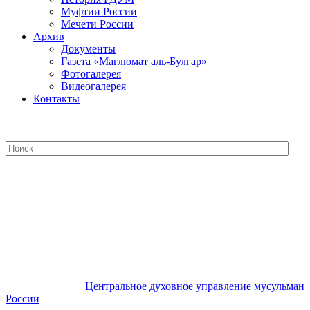
Муфтии России
Мечети России
Архив
Документы
Газета «Маглюмат аль-Булгар»
Фотогалерея
Видеогалерея
Контакты
Центральное духовное управление
мусульман России
Центральное духовное управление мусульман
России