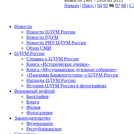
Новости 1901 - 1920 из 2055
Начало
|
Пред.
|
94
95
96
97
98
|
Сл
Новости
Новости ЦДУМ России
Новости РДУМ
Новости РИУ ЦДУМ России
Обзор СМИ
ЦДУМ России
Справка о ЦДУМ России
Книга «Исторические очерки»
Книга «Мусульманское духовное собрание»
«Панорама Башкортостана» о ЦДУМ России
Награды ЦДУМ России
История ЦДУМ России в фотографиях
Верховный муфтий
Биография
Книга
Фильм
Фотогалерея
Законодательство
Федеральное
Республиканское