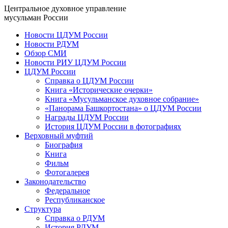
Центральное духовное управление
мусульман России
Новости ЦДУМ России
Новости РДУМ
Обзор СМИ
Новости РИУ ЦДУМ России
ЦДУМ России
Справка о ЦДУМ России
Книга «Исторические очерки»
Книга «Мусульманское духовное собрание»
«Панорама Башкортостана» о ЦДУМ России
Награды ЦДУМ России
История ЦДУМ России в фотографиях
Верховный муфтий
Биография
Книга
Фильм
Фотогалерея
Законодательство
Федеральное
Республиканское
Структура
Справка о РДУМ
История РДУМ