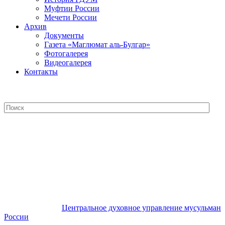
Муфтии России
Мечети России
Архив
Документы
Газета «Маглюмат аль-Булгар»
Фотогалерея
Видеогалерея
Контакты
Центральное духовное управление
мусульман России
Центральное духовное управление мусульман
России