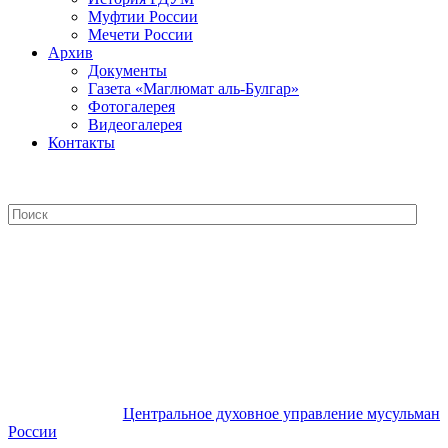
Муфтии России
Мечети России
Архив
Документы
Газета «Маглюмат аль-Булгар»
Фотогалерея
Видеогалерея
Контакты
Центральное духовное управление
мусульман России
Центральное духовное управление мусульман
России