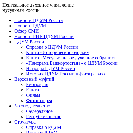
Центральное духовное управление
мусульман России
Новости ЦДУМ России
Новости РДУМ
Обзор СМИ
Новости РИУ ЦДУМ России
ЦДУМ России
Справка о ЦДУМ России
Книга «Исторические очерки»
Книга «Мусульманское духовное собрание»
«Панорама Башкортостана» о ЦДУМ России
Награды ЦДУМ России
История ЦДУМ России в фотографиях
Верховный муфтий
Биография
Книга
Фильм
Фотогалерея
Законодательство
Федеральное
Республиканское
Структура
Справка о РДУМ
История РДУМ