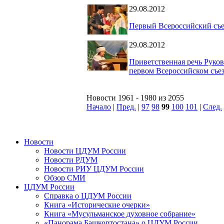
29.08.2012
Первый Всероссийский съе
29.08.2012
Приветственная речь Рук
первом Всероссийском съ
Новости 1961 - 1980 из 2055
Начало
|
Пред.
|
97
98
99
100
101
|
След.
Новости
Новости ЦДУМ России
Новости РДУМ
Новости РИУ ЦДУМ России
Обзор СМИ
ЦДУМ России
Справка о ЦДУМ России
Книга «Исторические очерки»
Книга «Мусульманское духовное собрание»
«Панорама Башкортостана» о ЦДУМ России