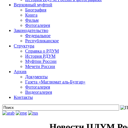
Верховный муфтий
Биография
Книга
Фильм
Фотогалерея
Законодательство
Федеральное
Республиканское
Структура
Справка о РДУМ
История РДУМ
Муфтии России
Мечети России
Архив
Документы
Газета «Маглюмат аль-Булгар»
Фотогалерея
Видеогалерея
Контакты
Новости ЦДУМ Ро