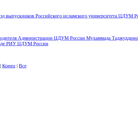
зд выпускников Российского исламского университета ЦДУМ Р
оводителя Администрации ЦДУМ России Мухаммада Таджуддино
езде РИУ ЦДУМ России
|
Конец
|
Все