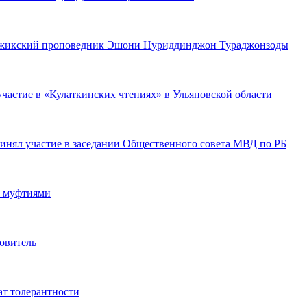
жикский проповедник Эшони Нуриддинджон Тураджонзоды
частие в «Кулаткинских чтениях» в Ульяновской области
нял участие в заседании Общественного совета МВД по РБ
с муфтиями
овитель
т толерантности