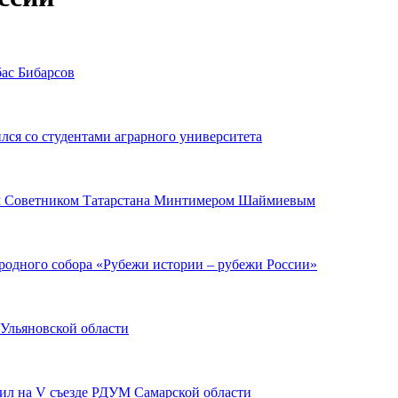
ас Бибарсов
ся со студентами аграрного университета
ым Советником Татарстана Минтимером Шаймиевым
родного собора «Рубежи истории – рубежи России»
Ульяновской области
л на V съезде РДУМ Самарской области