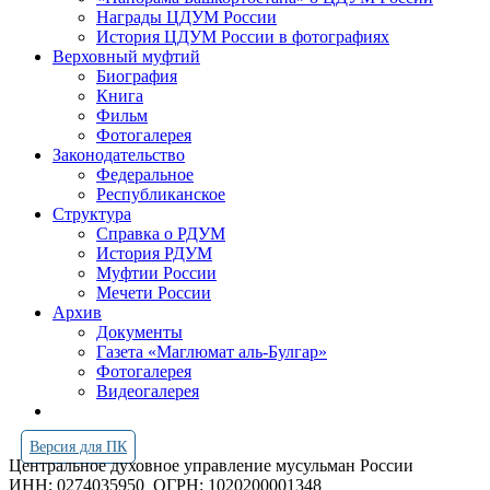
Награды ЦДУМ России
История ЦДУМ России в фотографиях
Верховный муфтий
Биография
Книга
Фильм
Фотогалерея
Законодательство
Федеральное
Республиканское
Структура
Справка о РДУМ
История РДУМ
Муфтии России
Мечети России
Архив
Документы
Газета «Маглюмат аль-Булгар»
Фотогалерея
Видеогалерея
Версия для ПК
Центральное духовное управление мусульман России
ИНН: 0274035950
ОГРН: 1020200001348