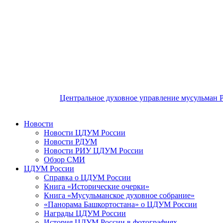
Центральное духовное управление мусульман 
Новости
Новости ЦДУМ России
Новости РДУМ
Новости РИУ ЦДУМ России
Обзор СМИ
ЦДУМ России
Справка о ЦДУМ России
Книга «Исторические очерки»
Книга «Мусульманское духовное собрание»
«Панорама Башкортостана» о ЦДУМ России
Награды ЦДУМ России
История ЦДУМ России в фотографиях