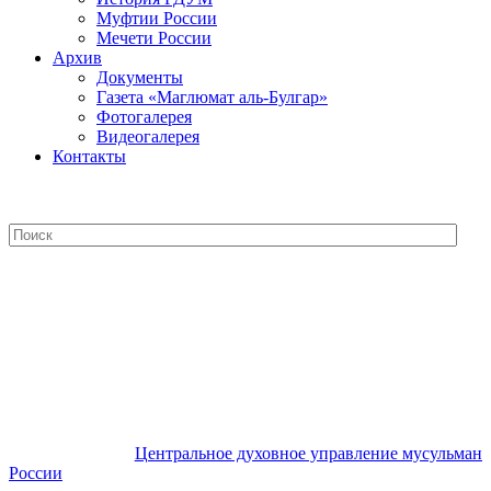
Муфтии России
Мечети России
Архив
Документы
Газета «Маглюмат аль-Булгар»
Фотогалерея
Видеогалерея
Контакты
Центральное духовное управление
мусульман России
Центральное духовное управление мусульман
России