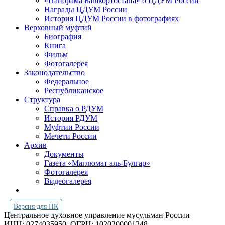
«Панорама Башкортостана» о ЦДУМ России
Награды ЦДУМ России
История ЦДУМ России в фотографиях
Верховный муфтий
Биография
Книга
Фильм
Фотогалерея
Законодательство
Федеральное
Республиканское
Структура
Справка о РДУМ
История РДУМ
Муфтии России
Мечети России
Архив
Документы
Газета «Маглюмат аль-Булгар»
Фотогалерея
Видеогалерея
Версия для ПК
Центральное духовное управление мусульман России
ИНН: 0274035950
ОГРН: 1020200001348