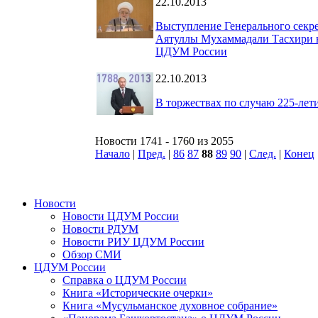
22.10.2013
Выступление Генерального секр
Аятуллы Мухаммадали Тасхири н
ЦДУМ России
22.10.2013
В торжествах по случаю 225-ле
Новости 1741 - 1760 из 2055
Начало
|
Пред.
|
86
87
88
89
90
|
След.
|
Конец
Новости
Новости ЦДУМ России
Новости РДУМ
Новости РИУ ЦДУМ России
Обзор СМИ
ЦДУМ России
Справка о ЦДУМ России
Книга «Исторические очерки»
Книга «Мусульманское духовное собрание»