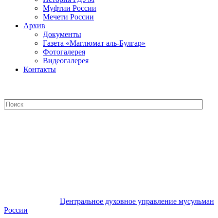
Муфтии России
Мечети России
Архив
Документы
Газета «Маглюмат аль-Булгар»
Фотогалерея
Видеогалерея
Контакты
Центральное духовное управление
мусульман России
Центральное духовное управление мусульман
России