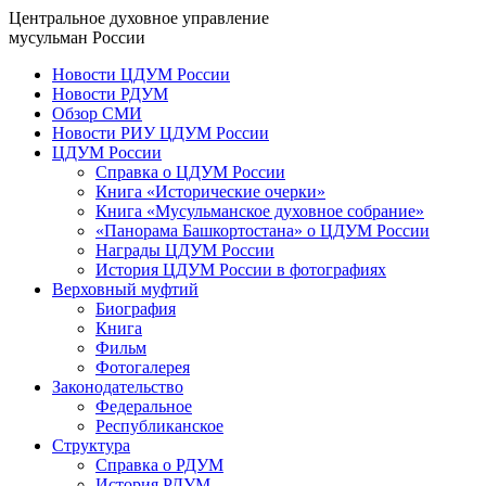
Центральное духовное управление
мусульман России
Новости ЦДУМ России
Новости РДУМ
Обзор СМИ
Новости РИУ ЦДУМ России
ЦДУМ России
Справка о ЦДУМ России
Книга «Исторические очерки»
Книга «Мусульманское духовное собрание»
«Панорама Башкортостана» о ЦДУМ России
Награды ЦДУМ России
История ЦДУМ России в фотографиях
Верховный муфтий
Биография
Книга
Фильм
Фотогалерея
Законодательство
Федеральное
Республиканское
Структура
Справка о РДУМ
История РДУМ