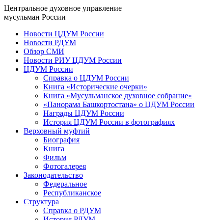
Центральное духовное управление
мусульман России
Новости ЦДУМ России
Новости РДУМ
Обзор СМИ
Новости РИУ ЦДУМ России
ЦДУМ России
Справка о ЦДУМ России
Книга «Исторические очерки»
Книга «Мусульманское духовное собрание»
«Панорама Башкортостана» о ЦДУМ России
Награды ЦДУМ России
История ЦДУМ России в фотографиях
Верховный муфтий
Биография
Книга
Фильм
Фотогалерея
Законодательство
Федеральное
Республиканское
Структура
Справка о РДУМ
История РДУМ