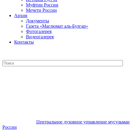
Муфтии России
Мечети России
Архив
Документы
Газета «Маглюмат аль-Булгар»
Фотогалерея
Видеогалерея
Контакты
Центральное духовное управление
мусульман России
Центральное духовное управление мусульман
России