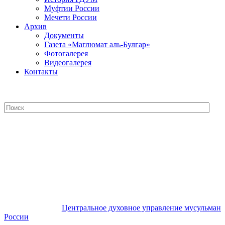
Муфтии России
Мечети России
Архив
Документы
Газета «Маглюмат аль-Булгар»
Фотогалерея
Видеогалерея
Контакты
Центральное духовное управление
мусульман России
Центральное духовное управление мусульман
России