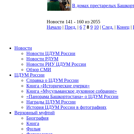
В домах престарелых Башкорт
Новости 141 - 160 из 2055
Начало
|
Пред.
|
6
7
8
9
10
|
След.
|
Конец
|
Новости
Новости ЦДУМ России
Новости РДУМ
Новости РИУ ЦДУМ России
Обзор СМИ
ЦДУМ России
Справка о ЦДУМ России
Книга «Исторические очерки»
Книга «Мусульманское духовное собрание»
«Панорама Башкортостана» о ЦДУМ России
Награды ЦДУМ России
История ЦДУМ России в фотографиях
Верховный муфтий
Биография
Книга
Фильм