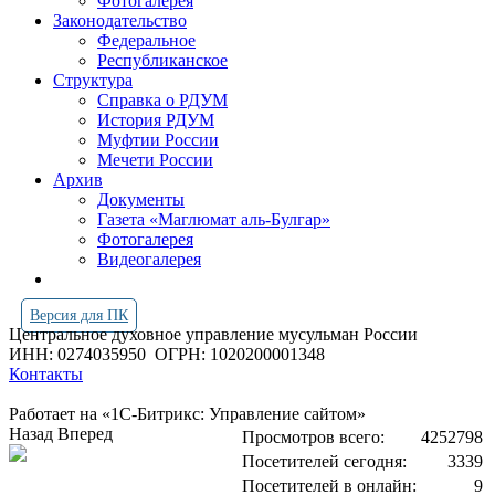
Фотогалерея
Законодательство
Федеральное
Республиканское
Структура
Справка о РДУМ
История РДУМ
Муфтии России
Мечети России
Архив
Документы
Газета «Маглюмат аль-Булгар»
Фотогалерея
Видеогалерея
Версия для ПК
Центральное духовное управление мусульман России
ИНН: 0274035950
ОГРН: 1020200001348
Контакты
Работает на «1С-Битрикс: Управление сайтом»
Назад
Вперед
Просмотров всего:
4252798
Посетителей сегодня:
3339
Посетителей в онлайн:
9