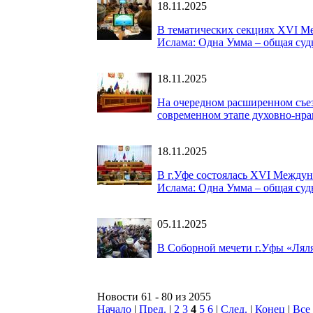
18.11.2025
В тематических секциях XVI М
Ислама: Одна Умма – общая суд
18.11.2025
На очередном расширенном съез
современном этапе духовно-нра
18.11.2025
В г.Уфе состоялась XVI Междун
Ислама: Одна Умма – общая суд
05.11.2025
В Соборной мечети г.Уфы «Ляля
Новости 61 - 80 из 2055
Начало
|
Пред.
|
2
3
4
5
6
|
След.
|
Конец
|
Все