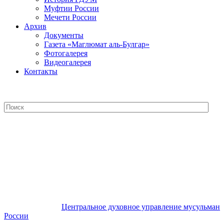
Муфтии России
Мечети России
Архив
Документы
Газета «Маглюмат аль-Булгар»
Фотогалерея
Видеогалерея
Контакты
Центральное духовное управление
мусульман России
Центральное духовное управление мусульман
России