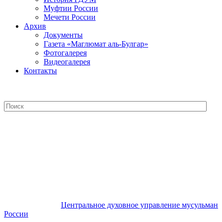
Муфтии России
Мечети России
Архив
Документы
Газета «Маглюмат аль-Булгар»
Фотогалерея
Видеогалерея
Контакты
Центральное духовное управление
мусульман России
Центральное духовное управление мусульман
России