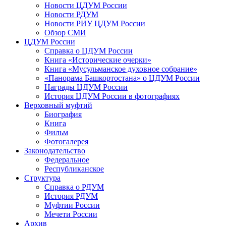
Новости ЦДУМ России
Новости РДУМ
Новости РИУ ЦДУМ России
Обзор СМИ
ЦДУМ России
Справка о ЦДУМ России
Книга «Исторические очерки»
Книга «Мусульманское духовное собрание»
«Панорама Башкортостана» о ЦДУМ России
Награды ЦДУМ России
История ЦДУМ России в фотографиях
Верховный муфтий
Биография
Книга
Фильм
Фотогалерея
Законодательство
Федеральное
Республиканское
Структура
Справка о РДУМ
История РДУМ
Муфтии России
Мечети России
Архив