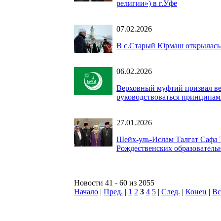
религии») в г.Уфе
07.02.2026
В с.Старый Юрмаш открылась
06.02.2026
Верховный муфтий призвал ве
руководствоваться принципам
27.01.2026
Шейх-уль-Ислам Талгат Сафа
Рождественских образователь
Новости 41 - 60 из 2055
Начало
|
Пред.
|
1
2
3
4
5
|
След.
|
Конец
|
Вс