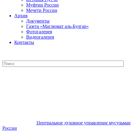
Муфтии России
Мечети России
Архив
Документы
Газета «Маглюмат аль-Булгар»
Фотогалерея
Видеогалерея
Контакты
Центральное духовное управление
мусульман России
Центральное духовное управление мусульман
России