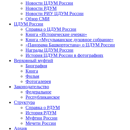
Новости ЦДУМ России
Новости РДУМ
Новости РИУ ЦДУМ России
Обзор СМИ
ЦДУМ России
Справка о ЦДУМ России
Книга «Исторические очерки»
Книга «Мусульманское духовное собрание»
«Панорама Башкортостана» о ЦДУМ России
Награды ЦДУМ России
История ЦДУМ России в фотографиях
Верховный муфтий
Биография
Книга
Фильм
Фотогалерея
Законодательство
Федеральное
Республиканское
Структура
Справка о РДУМ
История РДУМ
Муфтии России
Мечети России
Архив