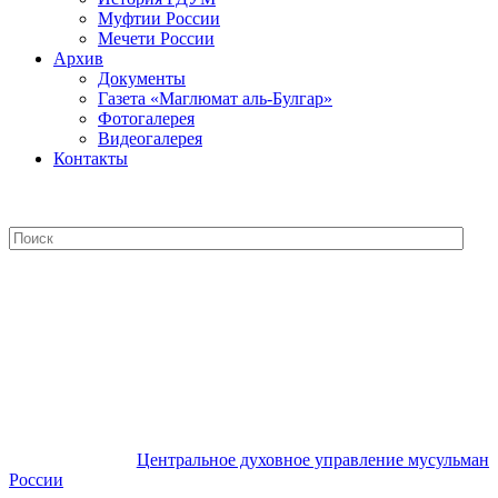
Муфтии России
Мечети России
Архив
Документы
Газета «Маглюмат аль-Булгар»
Фотогалерея
Видеогалерея
Контакты
Центральное духовное управление
мусульман России
Центральное духовное управление мусульман
России