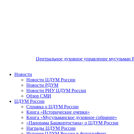
Центральное духовное управление мусульман 
Новости
Новости ЦДУМ России
Новости РДУМ
Новости РИУ ЦДУМ России
Обзор СМИ
ЦДУМ России
Справка о ЦДУМ России
Книга «Исторические очерки»
Книга «Мусульманское духовное собрание»
«Панорама Башкортостана» о ЦДУМ России
Награды ЦДУМ России
История ЦДУМ России в фотографиях