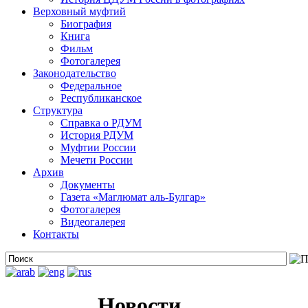
Верховный муфтий
Биография
Книга
Фильм
Фотогалерея
Законодательство
Федеральное
Республиканское
Структура
Справка о РДУМ
История РДУМ
Муфтии России
Мечети России
Архив
Документы
Газета «Маглюмат аль-Булгар»
Фотогалерея
Видеогалерея
Контакты
Новости