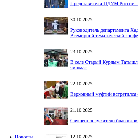
Представители ЦДУМ России –
30.10.2025
Руководитель департамента Х
Всемирной тематической конфе
23.10.2025
В селе Старый Курдым Татышли
чишмә»
22.10.2025
Верховный муфтий встретился
21.10.2025
Священнослужители благослови
12.10.2025
Новости