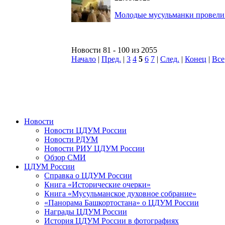
Молодые мусульманки провели
Новости 81 - 100 из 2055
Начало
|
Пред.
|
3
4
5
6
7
|
След.
|
Конец
|
Все
Новости
Новости ЦДУМ России
Новости РДУМ
Новости РИУ ЦДУМ России
Обзор СМИ
ЦДУМ России
Справка о ЦДУМ России
Книга «Исторические очерки»
Книга «Мусульманское духовное собрание»
«Панорама Башкортостана» о ЦДУМ России
Награды ЦДУМ России
История ЦДУМ России в фотографиях