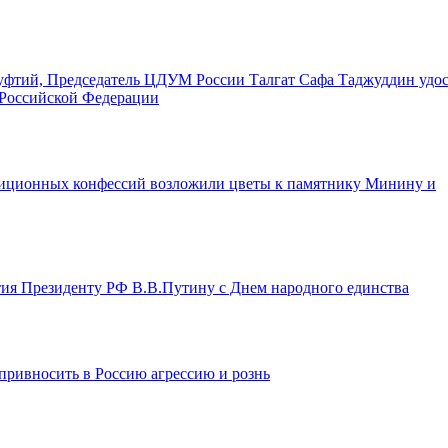
уфтий, Председатель ЦДУМ России Талгат Сафа Таджуддин удо
 Российской Федерации
диционных конфессий возложили цветы к памятнику Минину и
ия Президенту РФ В.В.Путину с Днем народного единства
привносить в Россию агрессию и рознь