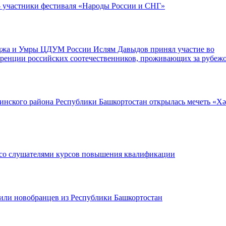
 участники фестиваля «Народы России и СНГ»
аджа и Умры ЦДУМ России Ислям Давыдов принял участие во
ренции российских соотечественников, проживающих за рубеж
нского района Республики Башкортостан открылась мечеть «Хә
 со слушателями курсов повышения квалификации
ли новобранцев из Республики Башкортостан