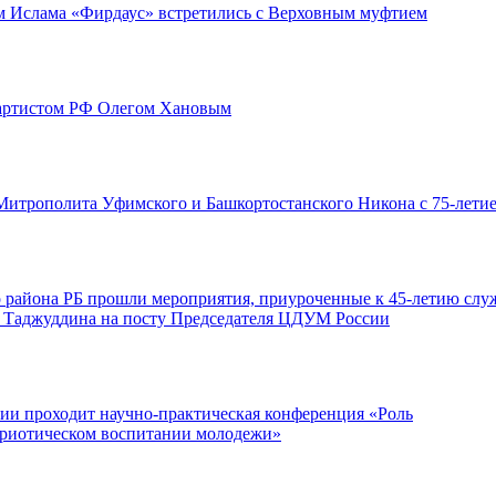
м Ислама «Фирдаус» встретились с Верховным муфтием
 артистом РФ Олегом Хановым
итрополита Уфимского и Башкортостанского Никона с 75-лети
 района РБ прошли мероприятия, приуроченные к 45-летию слу
 Таджуддина на посту Председателя ЦДУМ России
мии проходит научно-практическая конференция «Роль
триотическом воспитании молодежи»