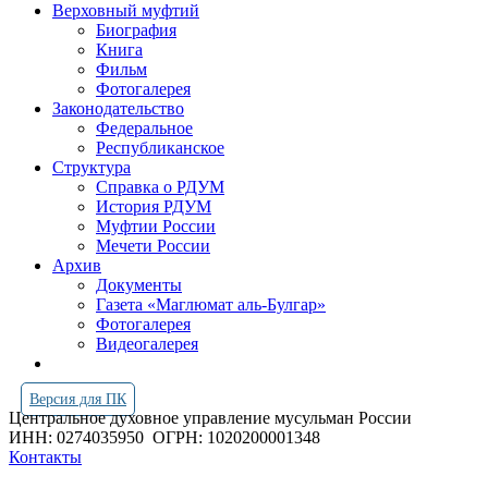
Верховный муфтий
Биография
Книга
Фильм
Фотогалерея
Законодательство
Федеральное
Республиканское
Структура
Справка о РДУМ
История РДУМ
Муфтии России
Мечети России
Архив
Документы
Газета «Маглюмат аль-Булгар»
Фотогалерея
Видеогалерея
Версия для ПК
Центральное духовное управление мусульман России
ИНН: 0274035950
ОГРН: 1020200001348
Контакты