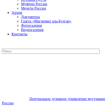
Муфтии России
Мечети России
Архив
Документы
Газета «Маглюмат аль-Булгар»
Фотогалерея
Видеогалерея
Контакты
Центральное духовное управление
мусульман России
Центральное духовное управление мусульман
России