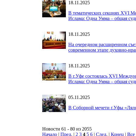
18.11.2025
В тематических секциях XVI М
Ислама: Одна Умма – общая суд
18.11.2025
На очередном расширенном съез
современном этапе духовно-нра
18.11.2025
В г.Уфе состоялась XVI Междун
Ислама: Одна Умма – общая суд
05.11.2025
В Соборной мечети г.Уфы «Ляля
Новости 61 - 80 из 2055
Начало
|
Пред.
|
2
3
4
5
6
|
След.
|
Конец
|
Все