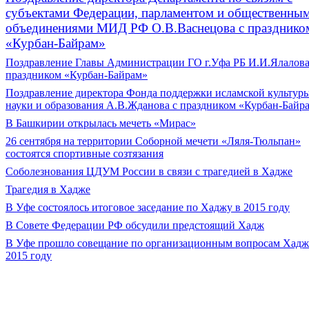
субъектами Федерации, парламентом и общественны
объединениями МИД РФ О.В.Васнецова с празднико
«Курбан-Байрам»
Поздравление Главы Администрации ГО г.Уфа РБ И.И.Ялалова
праздником «Курбан-Байрам»
Поздравление директора Фонда поддержки исламской культуры
науки и образования А.В.Жданова с праздником «Курбан-Байр
В Башкирии открылась мечеть «Мирас»
26 сентября на территории Соборной мечети «Ляля-Тюльпан»
состоятся спортивные созтязания
Соболезнования ЦДУМ России в связи с трагедией в Хадже
Трагедия в Хадже
В Уфе состоялось итоговое заседание по Хаджу в 2015 году
В Совете Федерации РФ обсудили предстоящий Хадж
В Уфе прошло совещание по организационным вопросам Хадж
2015 году