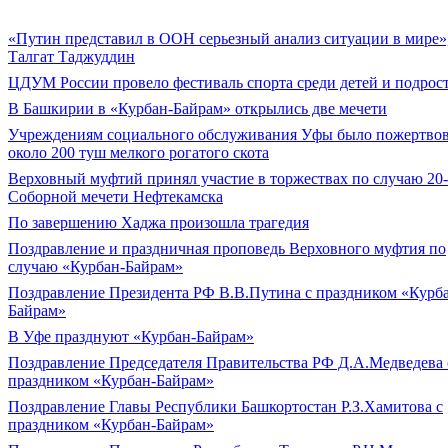
«Путин представил в ООН серьезный анализ ситуации в мире»,
Талгат Таджуддин
ЦДУМ России провело фестиваль спорта среди детей и подрос
В Башкирии в «Курбан-Байрам» открылись две мечети
Учреждениям социального обслуживания Уфы было пожертво
около 200 туш мелкого рогатого скота
Верховный муфтий принял участие в торжествах по случаю 20
Соборной мечети Нефтекамска
По завершению Хаджа произошла трагедия
Поздравление и праздничная проповедь Верховного муфтия по
случаю «Курбан-Байрам»
Поздравление Президента РФ В.В.Путина с праздником «Курб
Байрам»
В Уфе празднуют «Курбан-Байрам»
Поздравление Председателя Правительства РФ Д.А.Медведева 
праздником «Курбан-Байрам»
Поздравление Главы Республики Башкортостан Р.З.Хамитова с
праздником «Курбан-Байрам»