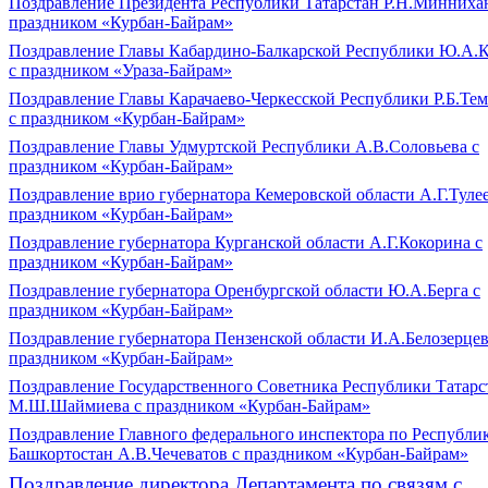
Поздравление Президента Республики Татарстан Р.Н.Минниха
праздником «Курбан-Байрам»
Поздравление Главы Кабардино-Балкарской Республики Ю.А.К
с праздником «Ураза-Байрам»
Поздравление Главы Карачаево-Черкесской Республики Р.Б.Тем
с праздником «Курбан-Байрам»
Поздравление Главы Удмуртской Республики А.В.Соловьева с
праздником «Курбан-Байрам»
Поздравление врио губернатора Кемеровской области А.Г.Тулее
праздником «Курбан-Байрам»
Поздравление губернатора Курганской области А.Г.Кокорина с
праздником «Курбан-Байрам»
Поздравление губернатора Оренбургской области Ю.А.Берга с
праздником «Курбан-Байрам»
Поздравление губернатора Пензенской области И.А.Белозерцев
праздником «Курбан-Байрам»
Поздравление Государственного Советника Республики Татарс
М.Ш.Шаймиева с праздником «Курбан-Байрам»
Поздравление Главного федерального инспектора по Республи
Башкортостан А.В.Чечеватов с праздником «Курбан-Байрам»
Поздравление директора Департамента по связям с