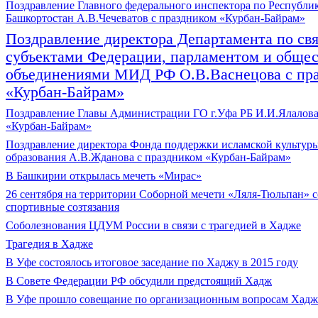
Поздравление Главного федерального инспектора по Республи
Башкортостан А.В.Чечеватов с праздником «Курбан-Байрам»
Поздравление директора Департамента по свя
субъектами Федерации, парламентом и обще
объединениями МИД РФ О.В.Васнецова с пр
«Курбан-Байрам»
Поздравление Главы Администрации ГО г.Уфа РБ И.И.Ялалова
«Курбан-Байрам»
Поздравление директора Фонда поддержки исламской культуры
образования А.В.Жданова с праздником «Курбан-Байрам»
В Башкирии открылась мечеть «Мирас»
26 сентября на территории Соборной мечети «Ляля-Тюльпан» с
спортивные созтязания
Соболезнования ЦДУМ России в связи с трагедией в Хадже
Трагедия в Хадже
В Уфе состоялось итоговое заседание по Хаджу в 2015 году
В Совете Федерации РФ обсудили предстоящий Хадж
В Уфе прошло совещание по организационным вопросам Хаджа