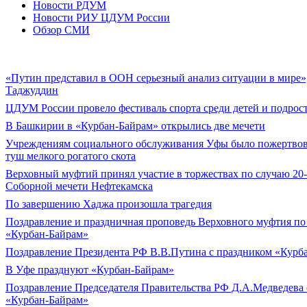
Новости РДУМ
Новости РИУ ЦДУМ России
Обзор СМИ
«Путин представил в ООН серьезный анализ ситуации в мире»,
Таджуддин
ЦДУМ России провело фестиваль спорта среди детей и подрос
В Башкирии в «Курбан-Байрам» открылись две мечети
Учреждениям социального обслуживания Уфы было пожертвов
туш мелкого рогатого скота
Верховный муфтий принял участие в торжествах по случаю 20
Соборной мечети Нефтекамска
По завершению Хаджа произошла трагедия
Поздравление и праздничная проповедь Верховного муфтия по
«Курбан-Байрам»
Поздравление Президента РФ В.В.Путина с праздником «Курб
В Уфе празднуют «Курбан-Байрам»
Поздравление Председателя Правительства РФ Д.А.Медведева 
«Курбан-Байрам»