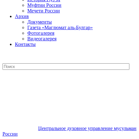
Муфтии России
Мечети России
Архив
Документы
Газета «Маглюмат аль-Булгар»
Фотогалерея
Видеогалерея
Контакты
Центральное духовное управление
мусульман России
Центральное духовное управление мусульман
России