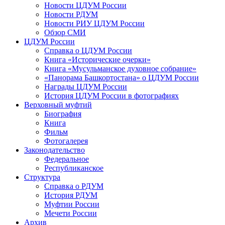
Новости ЦДУМ России
Новости РДУМ
Новости РИУ ЦДУМ России
Обзор СМИ
ЦДУМ России
Справка о ЦДУМ России
Книга «Исторические очерки»
Книга «Мусульманское духовное собрание»
«Панорама Башкортостана» о ЦДУМ России
Награды ЦДУМ России
История ЦДУМ России в фотографиях
Верховный муфтий
Биография
Книга
Фильм
Фотогалерея
Законодательство
Федеральное
Республиканское
Структура
Справка о РДУМ
История РДУМ
Муфтии России
Мечети России
Архив