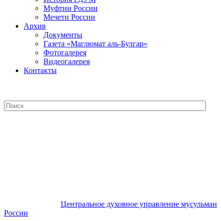
Муфтии России
Мечети России
Архив
Документы
Газета «Маглюмат аль-Булгар»
Фотогалерея
Видеогалерея
Контакты
Центральное духовное управление
мусульман России
Центральное духовное управление мусульман
России