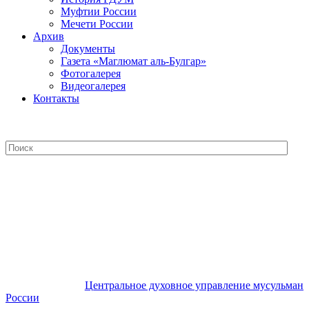
Муфтии России
Мечети России
Архив
Документы
Газета «Маглюмат аль-Булгар»
Фотогалерея
Видеогалерея
Контакты
Центральное духовное управление
мусульман России
Центральное духовное управление мусульман
России