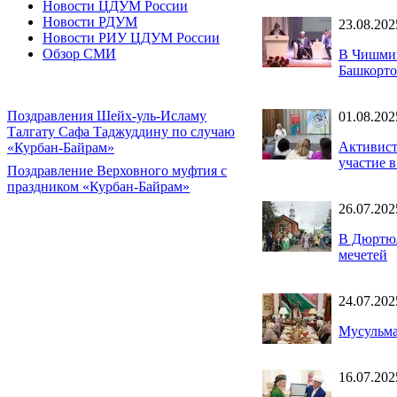
Новости ЦДУМ России
Новости РДУМ
23.08.202
Новости РИУ ЦДУМ России
Обзор СМИ
В Чишмин
Башкорто
Поздравления Шейх-уль-Исламу
01.08.202
Талгату Сафа Таджуддину по случаю
Активист
«Курбан-Байрам»
участие 
Поздравление Верховного муфтия с
праздником «Курбан-Байрам»
26.07.202
В Дюртюл
мечетей
24.07.202
Мусульма
16.07.202