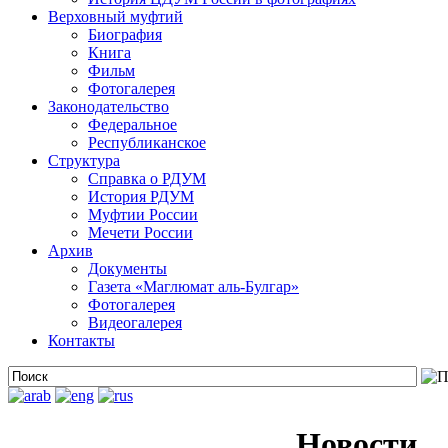
Верховный муфтий
Биография
Книга
Фильм
Фотогалерея
Законодательство
Федеральное
Республиканское
Структура
Справка о РДУМ
История РДУМ
Муфтии России
Мечети России
Архив
Документы
Газета «Маглюмат аль-Булгар»
Фотогалерея
Видеогалерея
Контакты
Новости