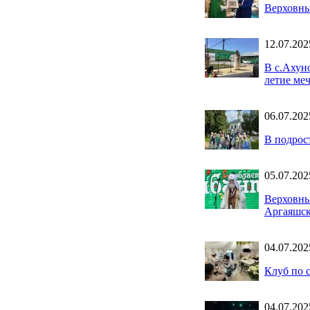
Верховны
12.07.202
В с.Ахун
летие ме
06.07.202
В подрос
05.07.202
Верховны
Аргаяшск
04.07.202
Клуб по 
04.07.202