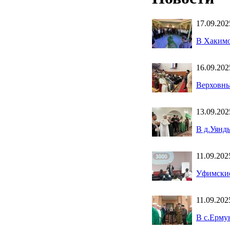
17.09.202
В Хакимо
16.09.202
Верховны
13.09.202
В д.Уянд
11.09.202
Уфимские
11.09.202
В с.Ерму