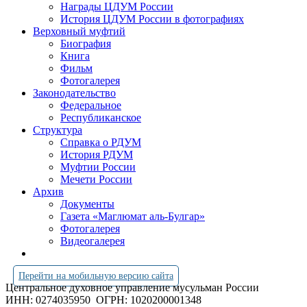
Награды ЦДУМ России
История ЦДУМ России в фотографиях
Верховный муфтий
Биография
Книга
Фильм
Фотогалерея
Законодательство
Федеральное
Республиканское
Структура
Справка о РДУМ
История РДУМ
Муфтии России
Мечети России
Архив
Документы
Газета «Маглюмат аль-Булгар»
Фотогалерея
Видеогалерея
Перейти на мобильную версию сайта
Центральное духовное управление мусульман России
ИНН: 0274035950
ОГРН: 1020200001348