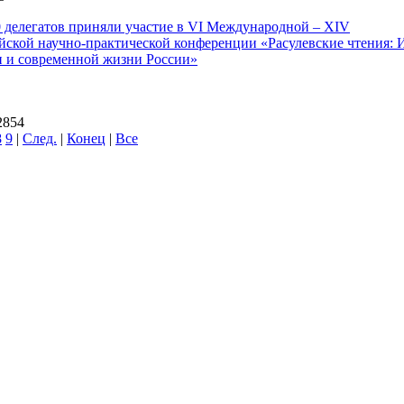
0 делегатов приняли участие в VI Международной – ХIV
йской научно-практической конференции «Расулевские чтения: 
и и современной жизни России»
2854
8
9
|
След.
|
Конец
|
Все