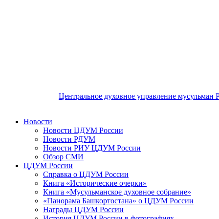
Центральное духовное управление мусульман 
Новости
Новости ЦДУМ России
Новости РДУМ
Новости РИУ ЦДУМ России
Обзор СМИ
ЦДУМ России
Справка о ЦДУМ России
Книга «Исторические очерки»
Книга «Мусульманское духовное собрание»
«Панорама Башкортостана» о ЦДУМ России
Награды ЦДУМ России
История ЦДУМ России в фотографиях