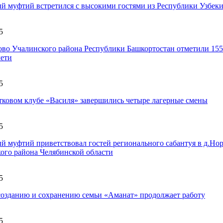
й муфтий встретился с высокими гостями из Республики Узбек
5
ово Учалинского района Республики Башкортостан отметили 155
чети
5
тковом клубе «Василя» завершились четыре лагерные смены
5
й муфтий приветствовал гостей регионального сабантуя в д.Но
ого района Челябинской области
5
созданию и сохранению семьи «Аманат» продолжает работу
5