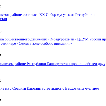
5
ском районе состоялся XX Собор мусульман Республики
стан
5
ка общественного движения «Гибадуррахман» ЦДУМ России пр
в семинаре «Семья в зоне особого внимания»
5
инском районе Республики Башкортостан прошли юбилеи двух
5
не из с.Средняя Елюзань встретились с Верховным муфтием
5