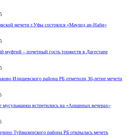
5
вской мечети г.Уфы состоялся «Маулид ан-Наби»
5
й муфтий – почетный гость торжеств в Дагестане
5
ыково Илишевского района РБ отметили 30-летие мечети
5
 мусульманки встретились на «Аишиных вечерах»
5
нчино Туймазинского района РБ открылась мечеть