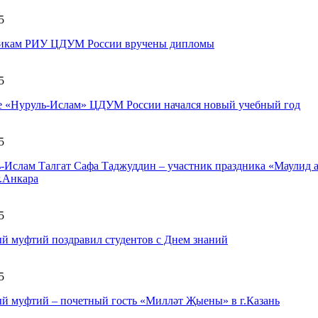
5
икам РИУ ЦДУМ России вручены дипломы
5
е «Нуруль-Ислам» ЦДУМ России начался новый учебный год
5
-Ислам Талгат Сафа Таджуддин – участник праздника «Маулид а
г.Анкара
5
й муфтий поздравил студентов с Днем знаний
5
й муфтий – почетный гость «Милләт Җыены» в г.Казань