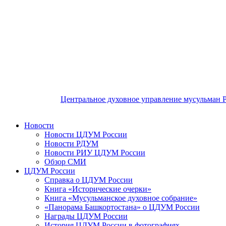
Центральное духовное управление мусульман 
Новости
Новости ЦДУМ России
Новости РДУМ
Новости РИУ ЦДУМ России
Обзор СМИ
ЦДУМ России
Справка о ЦДУМ России
Книга «Исторические очерки»
Книга «Мусульманское духовное собрание»
«Панорама Башкортостана» о ЦДУМ России
Награды ЦДУМ России
История ЦДУМ России в фотографиях