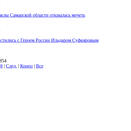
5
аклы Самарской области открылась мечеть
5
стились с Героем России Ильдаром Суфияровым
2854
8
|
След.
|
Конец
|
Все