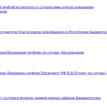
 муфтий встретился со слушателями курсов повышения
ации
5
лужители благословили новобранцев из Республики Башкортос
5
ения Верховному муфтию по случаю Дня рождения
5
ние Верховного муфтия Президенту РФ В.В.Путину по случаю 
5
ат состоялся меджлис имамов южных районов Башкортостана