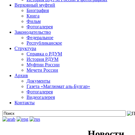
Верховный муфтий
Биография
Книга
Фильм
Фотогалерея
Законодательство
Федеральное
Республиканское
Структура
Справка о РДУМ
История РДУМ
Муфтии России
Мечети России
Архив
Документы
Газета «Маглюмат аль-Булгар»
Фотогалерея
Видеогалерея
Контакты
Новости