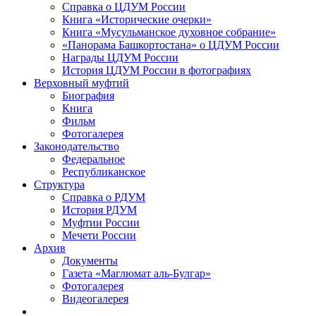
Справка о ЦДУМ России
Книга «Исторические очерки»
Книга «Мусульманское духовное собрание»
«Панорама Башкортостана» о ЦДУМ России
Награды ЦДУМ России
История ЦДУМ России в фотографиях
Верховный муфтий
Биография
Книга
Фильм
Фотогалерея
Законодательство
Федеральное
Республиканское
Структура
Справка о РДУМ
История РДУМ
Муфтии России
Мечети России
Архив
Документы
Газета «Маглюмат аль-Булгар»
Фотогалерея
Видеогалерея