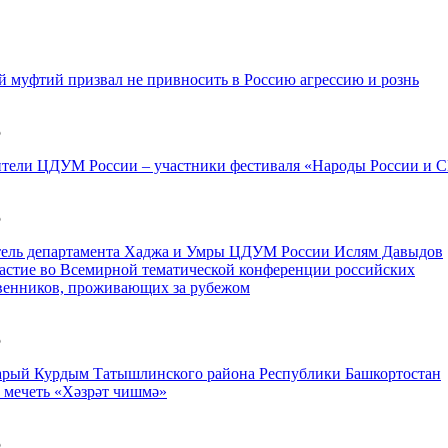
 муфтий призвал не привносить в Россию агрессию и рознь
5
ители ЦДУМ России – участники фестиваля «Народы России и 
5
тель департамента Хаджа и Умры ЦДУМ России Ислям Давыдов
астие во Всемирной тематической конференции российских
венников, проживающих за рубежом
5
арый Курдым Татышлинского района Республики Башкортостан
 мечеть «Хәзрәт чишмә»
5