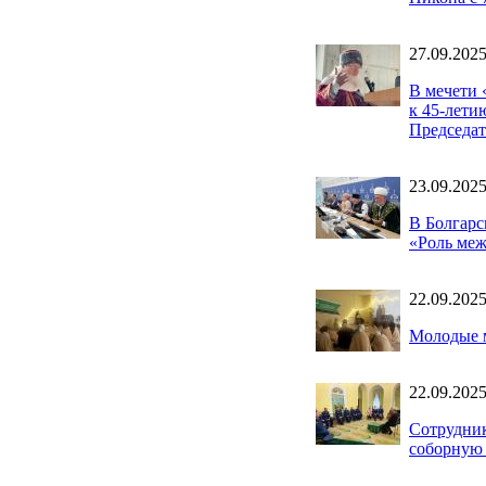
27.09.202
В мечети 
к 45-лети
Председа
23.09.202
В Болгарс
«Роль меж
22.09.202
Молодые 
22.09.202
Сотрудни
соборную 