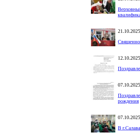
Верховный
квалифик
21.10.202
Священнос
12.10.202
Поздравл
07.10.202
Поздравле
рождения
07.10.202
В г.Салав