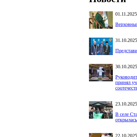
01.11.2025
Верховный
31.10.202
Представ
30.10.202
Руководи
принял уч
соотечест
23.10.202
В селе Ст
открылась
22.10.202