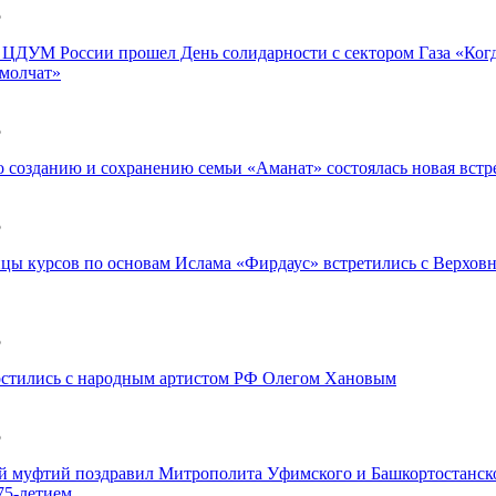
5
 ЦДУМ России прошел День солидарности с сектором Газа «Ког
 молчат»
5
о созданию и сохранению семьи «Аманат» состоялась новая встр
5
ы курсов по основам Ислама «Фирдаус» встретились с Верхов
5
остились с народным артистом РФ Олегом Хановым
5
й муфтий поздравил Митрополита Уфимского и Башкортостанск
75-летием