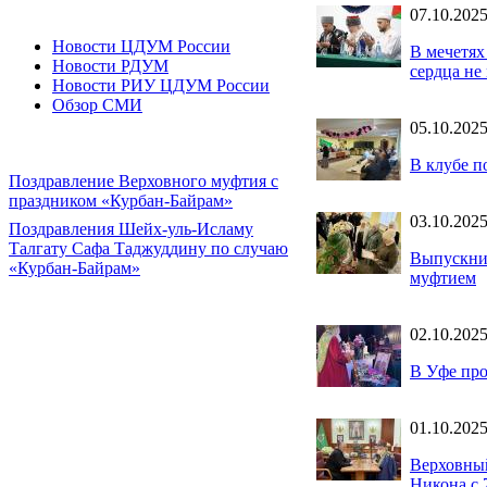
07.10.202
Новости ЦДУМ России
В мечетях
Новости РДУМ
сердца не
Новости РИУ ЦДУМ России
Обзор СМИ
05.10.202
В клубе п
Поздравление Верховного муфтия с
праздником «Курбан-Байрам»
03.10.202
Поздравления Шейх-уль-Исламу
Талгату Сафа Таджуддину по случаю
Выпускниц
«Курбан-Байрам»
муфтием
02.10.202
В Уфе пр
01.10.202
Верховны
Никона с 