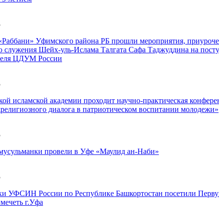
5
«Раббани» Уфимского района РБ прошли мероприятия, приуроч
ю служения Шейх-уль-Ислама Талгата Сафа Таджуддина на пост
теля ЦДУМ России
5
кой исламской академии проходит научно-практическая конфере
религиозного диалога в патриотическом воспитании молодежи»
5
мусульманки провели в Уфе «Маулид ан-Наби»
5
ки УФСИН России по Республике Башкортостан посетили Перв
мечеть г.Уфа