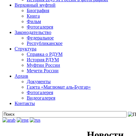
Верховный муфтий
Биография
Книга
Фильм
Фотогалерея
Законодательство
Федеральное
Республиканское
Структура
Справка о РДУМ
История РДУМ
Муфтии России
Мечети России
Архив
Документы
Газета «Маглюмат аль-Булгар»
Фотогалерея
Видеогалерея
Контакты
Новости