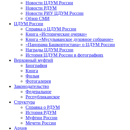
Новости ЦДУМ России
Новости РДУМ
Новости РИУ ЦДУМ России
Обзор СМИ
ЦДУМ России
Справка о ЦДУМ России
Книга «Исторические очерки»
Книга «Мусульманское духовное собрание»
«Панорама Башкортостана» о ЦДУМ России
Награды ЦДУМ России
История ЦДУМ России в фотографиях
Верховный муфтий
Биография
Книга
Фильм
Фотогалерея
Законодательство
Федеральное
Республиканское
Структура
Справка о РДУМ
История РДУМ
Муфтии России
Мечети России
Архив