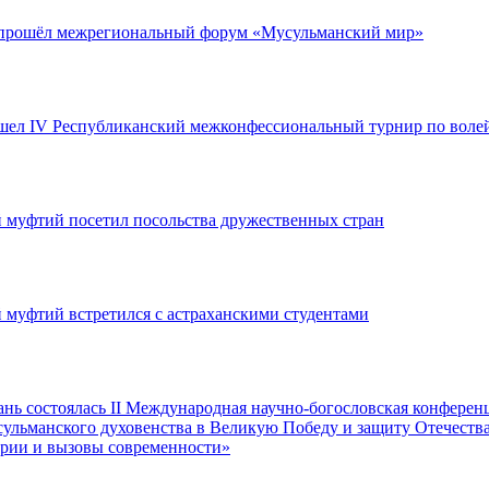
 прошёл межрегиональный форум «Мусульманский мир»
шел IV Республиканский межконфессиональный турнир по воле
 муфтий посетил посольства дружественных стран
 муфтий встретился с астраханскими студентами
ань состоялась II Международная научно-богословская конферен
ульманского духовенства в Великую Победу и защиту Отечества
ории и вызовы современности»