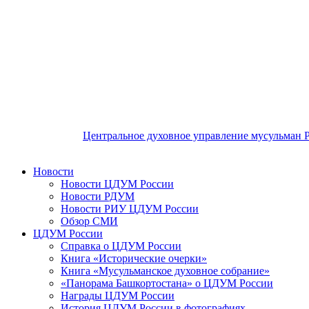
Центральное духовное управление мусульман 
Новости
Новости ЦДУМ России
Новости РДУМ
Новости РИУ ЦДУМ России
Обзор СМИ
ЦДУМ России
Справка о ЦДУМ России
Книга «Исторические очерки»
Книга «Мусульманское духовное собрание»
«Панорама Башкортостана» о ЦДУМ России
Награды ЦДУМ России
История ЦДУМ России в фотографиях