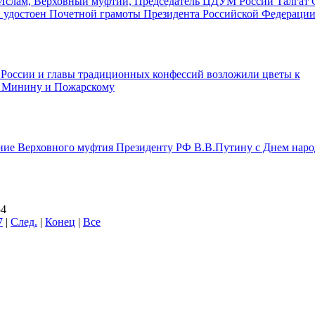
Ислам, Верховный муфтий, Председатель ЦДУМ России Талгат 
 удостоен Почетной грамоты Президента Российской Федераци
 России и главы традиционных конфессий возложили цветы к
 Минину и Пожарскому
ние Верховного муфтия Президенту РФ В.В.Путину с Днем наро
54
7
|
След.
|
Конец
|
Все