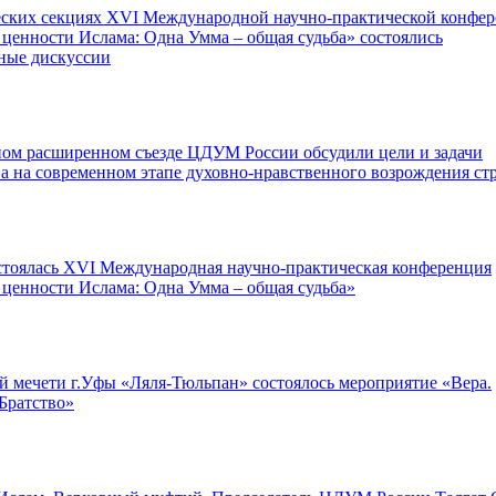
еских секциях XVI Международной научно-практической конфе
ценности Ислама: Одна Умма – общая судьба» состоялись
ные дискуссии
ном расширенном съезде ЦДУМ России обсудили цели и задачи
а на современном этапе духовно-нравственного возрождения ст
остоялась XVI Международная научно-практическая конференция
 ценности Ислама: Одна Умма – общая судьба»
й мечети г.Уфы «Ляля-Тюльпан» состоялось мероприятие «Вера.
Братство»