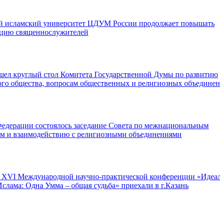
й исламский университет ЦДУМ России продолжает повышать
цию священнослужителей
шел круглый стол Комитета Государственной Думы по развитию
ого общества, вопросам общественных и религиозных объедине
Федерации состоялось заседание Совета по межнациональным
м и взаимодействию с религиозными объединениями
 XVI Международной научно-практической конференции «Идеа
слама: Одна Умма – общая судьба» приехали в г.Казань