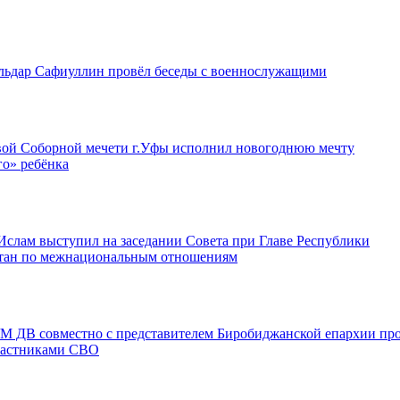
ьдар Сафиуллин провёл беседы с военнослужащими
ой Соборной мечети г.Уфы исполнил новогоднюю мечту
го» ребёнка
Ислам выступил на заседании Совета при Главе Республики
тан по межнациональным отношениям
 ДВ совместно с представителем Биробиджанской епархии пр
участниками СВО