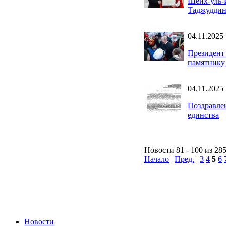
Шейх-уль-
Таджуддин
04.11.2025
Президент
памятнику
04.11.2025
Поздравле
единства
Новости 81 - 100 из 28
Начало
|
Пред.
|
3
4
5
6
Новости