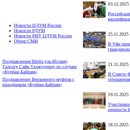
03.12.2025
Российски
квалифика
Новости ЦДУМ России
Новости РДУМ
25.11.2025
Новости РИУ ЦДУМ России
Обзор СМИ
В Уфе про
гражданск
Поздравления Шейх-уль-Исламу
21.11.2025
Талгату Сафа Таджуддину по случаю
«Курбан-Байрам»
В Совете 
отношения
Поздравление Верховного муфтия с
праздником «Курбан-Байрам»
19.11.2025
Участники
ценности И
18.11.2025