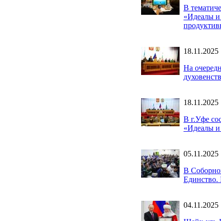
В тематич
«Идеалы и 
продуктив
18.11.2025
На очеред
духовенств
18.11.2025
В г.Уфе с
«Идеалы и
05.11.2025
В Соборно
Единство. 
04.11.2025