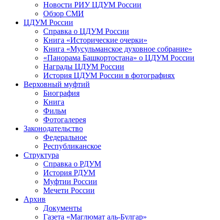
Новости РИУ ЦДУМ России
Обзор СМИ
ЦДУМ России
Справка о ЦДУМ России
Книга «Исторические очерки»
Книга «Мусульманское духовное собрание»
«Панорама Башкортостана» о ЦДУМ России
Награды ЦДУМ России
История ЦДУМ России в фотографиях
Верховный муфтий
Биография
Книга
Фильм
Фотогалерея
Законодательство
Федеральное
Республиканское
Структура
Справка о РДУМ
История РДУМ
Муфтии России
Мечети России
Архив
Документы
Газета «Маглюмат аль-Булгар»