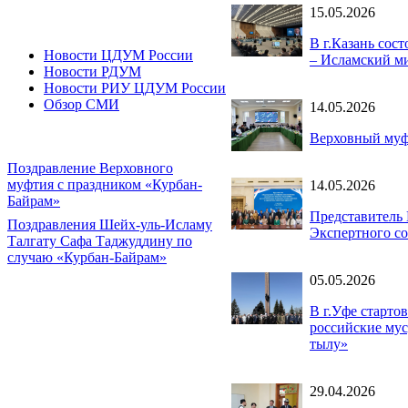
15.05.2026
В г.Казань сос
Новости ЦДУМ России
– Исламский м
Новости РДУМ
Новости РИУ ЦДУМ России
Обзор СМИ
14.05.2026
Верховный муф
Поздравление Верховного
муфтия с праздником «Курбан-
14.05.2026
Байрам»
Представитель
Поздравления Шейх-уль-Исламу
Экспертного со
Талгату Сафа Таджуддину по
случаю «Курбан-Байрам»
05.05.2026
В г.Уфе старто
российские мус
тылу»
29.04.2026