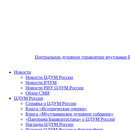
Центральное духовное управление мусульман 
Новости
Новости ЦДУМ России
Новости РДУМ
Новости РИУ ЦДУМ России
Обзор СМИ
ЦДУМ России
Справка о ЦДУМ России
Книга «Исторические очерки»
Книга «Мусульманское духовное собрание»
«Панорама Башкортостана» о ЦДУМ России
Награды ЦДУМ России
История ЦДУМ России в фотографиях