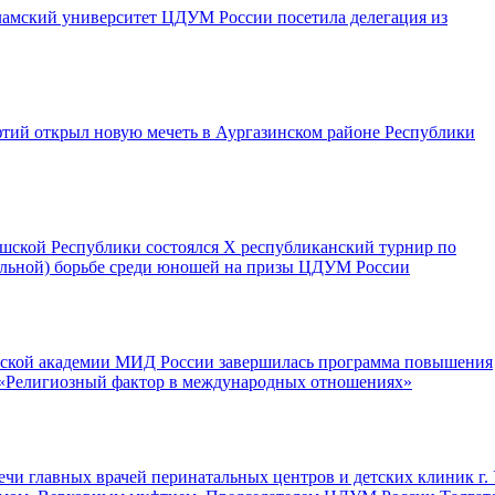
ламский университет ЦДУМ России посетила делегация из
тий открыл новую мечеть в Аургазинском районе Республики
шской Республики состоялся X республиканский турнир по
ольной) борьбе среди юношей на призы ЦДУМ России
ской академии МИД России завершилась программа повышения
«Религиозный фактор в международных отношениях»
ечи главных врачей перинатальных центров и детских клиник г.