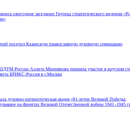
тоялось ежегодное заседание Группы стратегического видения «Р
ир»
тий посетил Казанскую православную духовную семинарию
 ЦДУМ России Аэлита Миниянова приняла участие в круглом ст
вета БРИКС-Россия в г.Москве
вала духовно-патриотическая акция «81-летие Великой Победы:
ульмане на фронтах Великой Отечественной войны 1941–1945 гг.