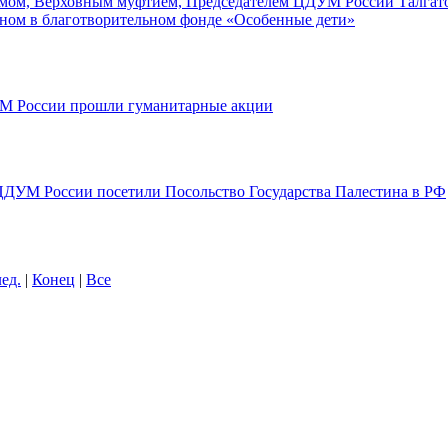
мом, Верховным муфтием, Председателем ЦДУМ России Талгат
ном в благотворительном фонде «Особенные дети»
М России прошли гуманитарные акции
ЦДУМ России посетили Посольство Государства Палестина в РФ
ед.
|
Конец
|
Все