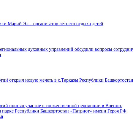
ки Марий Эл – организатор летнего отдыха детей
региональных духовных управлений обсудили вопросы сотрудни
и
тий открыл новую мечеть в с.Тарказы Республики Башкортоста
тий принял участие в торжественной церемонии в Военно-
м парке Республики Башкортостан «Патриот» имени Героя РФ
ва