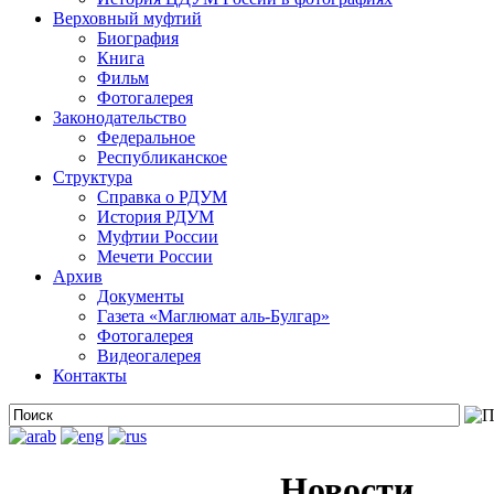
Верховный муфтий
Биография
Книга
Фильм
Фотогалерея
Законодательство
Федеральное
Республиканское
Структура
Справка о РДУМ
История РДУМ
Муфтии России
Мечети России
Архив
Документы
Газета «Маглюмат аль-Булгар»
Фотогалерея
Видеогалерея
Контакты
Новости