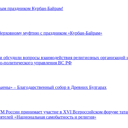
ным праздником Курбан-Байрам!
Верховному муфтию с праздником «Курбан-Байрам»
 обсудили вопросы взаимодействия религиозных организаций 
но-политического управления ВС РФ
ыены» – Благодарственный собор в Древних Булгарах
М России принимает участие в XVI Всероссийском форуме тата
ятелей «Национальная самобытность и религия»