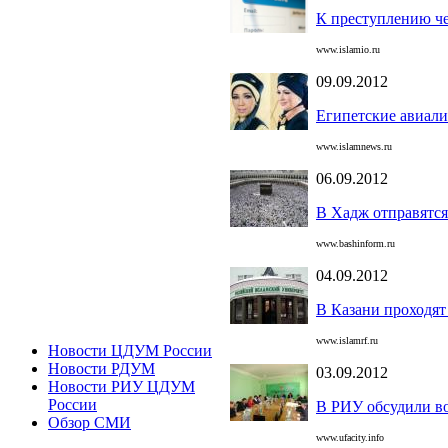
К преступлению че
www.islamio.ru
09.09.2012
Египетские авиал
www.islamnews.ru
06.09.2012
В Хадж отправятся
www.bashinform.ru
04.09.2012
В Казани проходят
www.islamrf.ru
Новости ЦДУМ России
Новости РДУМ
03.09.2012
Новости РИУ ЦДУМ
России
В РИУ обсудили в
Обзор СМИ
www.ufacity.info