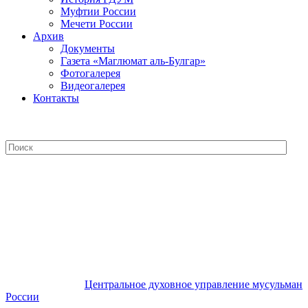
Муфтии России
Мечети России
Архив
Документы
Газета «Маглюмат аль-Булгар»
Фотогалерея
Видеогалерея
Контакты
Центральное духовное управление
мусульман России
Центральное духовное управление мусульман
России