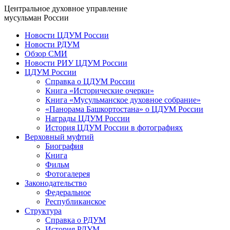
Центральное духовное управление
мусульман России
Новости ЦДУМ России
Новости РДУМ
Обзор СМИ
Новости РИУ ЦДУМ России
ЦДУМ России
Справка о ЦДУМ России
Книга «Исторические очерки»
Книга «Мусульманское духовное собрание»
«Панорама Башкортостана» о ЦДУМ России
Награды ЦДУМ России
История ЦДУМ России в фотографиях
Верховный муфтий
Биография
Книга
Фильм
Фотогалерея
Законодательство
Федеральное
Республиканское
Структура
Справка о РДУМ
История РДУМ