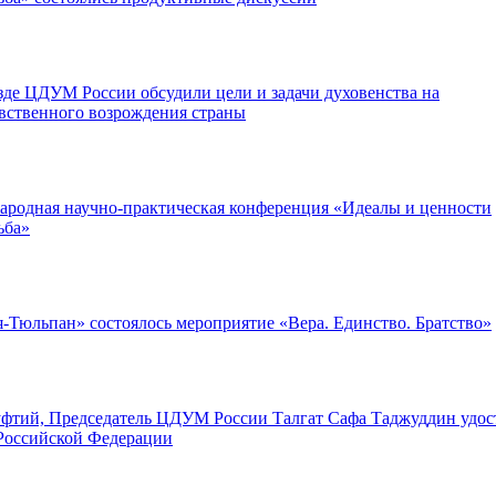
де ЦДУМ России обсудили цели и задачи духовенства на
вственного возрождения страны
ародная научно-практическая конференция «Идеалы и ценности
ьба»
-Тюльпан» состоялось мероприятие «Вера. Единство. Братство»
фтий, Председатель ЦДУМ России Талгат Сафа Таджуддин удос
Российской Федерации