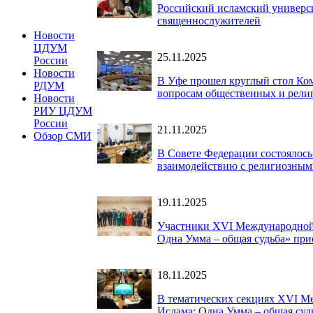
Российский исламский универ
священнослужителей
Новости
ЦДУМ
25.11.2025
России
Новости
В Уфе прошел круглый стол Ком
РДУМ
вопросам общественных и рели
Новости
РИУ ЦДУМ
России
21.11.2025
Обзор СМИ
В Совете Федерации состоялос
взаимодействию с религиозны
19.11.2025
Участники XVI Международной 
Одна Умма – общая судьба» прие
18.11.2025
В тематических секциях XVI М
Ислама: Одна Умма – общая суд