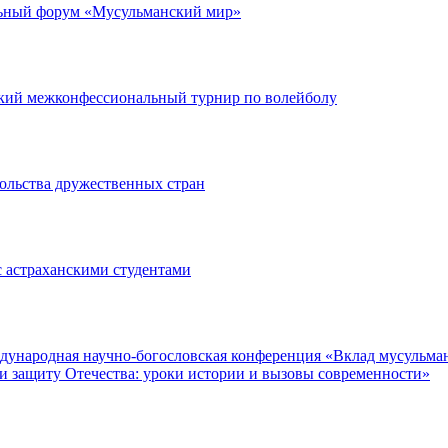
льный форум «Мусульманский мир»
кий межконфессиональный турнир по волейболу
ольства дружественных стран
 астраханскими студентами
еждународная научно-богословская конференция «Вклад мусульма
и защиту Отечества: уроки истории и вызовы современности»