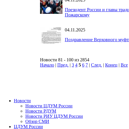
Президент России и главы тра
Пожарскому
04.11.2025
Поздравление Верховного муфт
Новости 81 - 100 из 2854
Начало
|
Пред.
|
3
4
5
6
7
|
След.
|
Конец
|
Все
Новости
Новости ЦДУМ России
Новости РДУМ
Новости РИУ ЦДУМ России
Обзор СМИ
ЦДУМ России