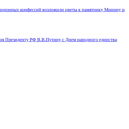
диционных конфессий возложили цветы к памятнику Минину и
ия Президенту РФ В.В.Путину с Днем народного единства