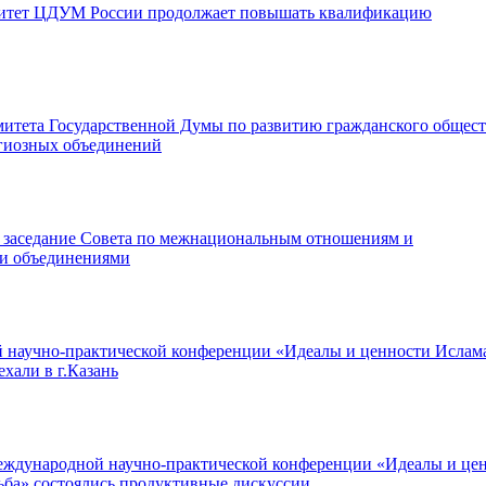
ситет ЦДУМ России продолжает повышать квалификацию
итета Государственной Думы по развитию гражданского общест
гиозных объединений
ь заседание Совета по межнациональным отношениям и
ми объединениями
научно-практической конференции «Идеалы и ценности Ислам
хали в г.Казань
еждународной научно-практической конференции «Идеалы и це
ьба» состоялись продуктивные дискуссии