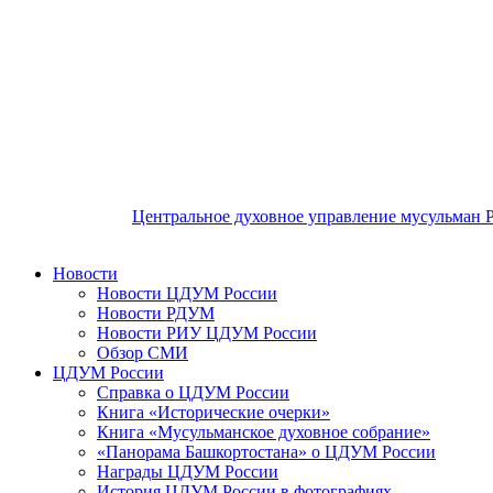
Центральное духовное управление мусульман 
Новости
Новости ЦДУМ России
Новости РДУМ
Новости РИУ ЦДУМ России
Обзор СМИ
ЦДУМ России
Справка о ЦДУМ России
Книга «Исторические очерки»
Книга «Мусульманское духовное собрание»
«Панорама Башкортостана» о ЦДУМ России
Награды ЦДУМ России
История ЦДУМ России в фотографиях