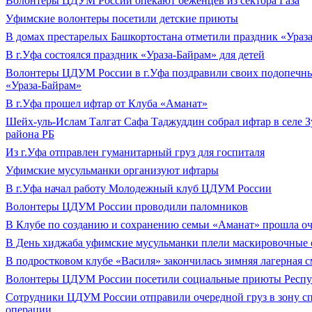
Волонтеры ЦДУМ России опекают беженцев из сектора Газа
Уфимские волонтеры посетили детские приюты
В домах престарелых Башкортостана отметили праздник «Ураз
В г.Уфа состоялся праздник «Ураза-Байрам» для детей
Волонтеры ЦДУМ России в г.Уфа поздравили своих подопечны
«Ураза-Байрам»
В г.Уфа прошел ифтар от Клуба «Аманат»
Шейх-уль-Ислам Талгат Сафа Таджуддин собрал ифтар в селе 
района РБ
Из г.Уфа отправлен гуманитарный груз для госпиталя
Уфимские мусульманки организуют ифтары
В г.Уфа начал работу Молодежный клуб ЦДУМ России
Волонтеры ЦДУМ России проводили паломников
В Клубе по созданию и сохранению семьи «Аманат» прошла оч
В День хиджаба уфимские мусульманки плели маскировочные 
В подростковом клубе «Василя» закончилась зимняя лагерная 
Волонтеры ЦДУМ России посетили социальные приюты Респу
Сотрудники ЦДУМ России отправили очередной груз в зону с
операции