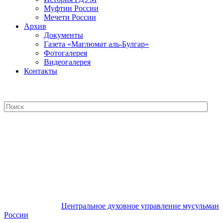
Муфтии России
Мечети России
Архив
Документы
Газета «Маглюмат аль-Булгар»
Фотогалерея
Видеогалерея
Контакты
Центральное духовное управление
мусульман России
Центральное духовное управление мусульман
России