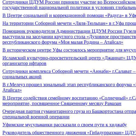
Сотрудники ЦДУМ России приняли участие во Всероссийском
государственной национальной политики в условиях глобальн
В Центре социальной и коррекционной помощи «Радуга» в Уфе
На территории Соборной мечети «Ляля-Тюльпан» в г.Уфа прош
Помощник руководителя Администрации ЦДУМ России Гузел
выступила на заседании круглого стола «Духовное пространст
республиканского форума «Моя малая Родина – Атайсал»
В историческом центре Уфы состоялось мероприятие для мусу
Исламский культурно-просветительский центр «Джаннат» ЦД
организатор ифтаров
Сотрудники комплекса Соборной мечети «Аннаби» г.Салават 
социальных акций
В г.Мелеуз прошел зональный этап республиканского форума «
Атайсал»
В Центре содействия семейному воспитанию «Солнечный» г.Са
мероприятие, посвященное Священному месяцу Рамазан
Очередная партия гуманитарного груза из Башкортостана отпра
специальной военной операции
Уфимские мусульманки рассказали о своем пути к хиджабу
Руководитель общественного движения «Гибадуррахман» ЦДУМ