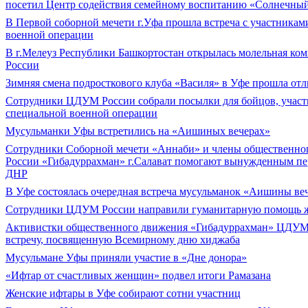
посетил Центр содействия семейному воспитанию «Солнечны
В Первой соборной мечети г.Уфа прошла встреча с участникам
военной операции
В г.Мелеуз Республики Башкортостан открылась молельная к
России
Зимняя смена подросткового клуба «Василя» в Уфе прошла от
Сотрудники ЦДУМ России собрали посылки для бойцов, учас
специальной военной операции
Мусульманки Уфы встретились на «Аишиных вечерах»
Сотрудники Соборной мечети «Аннаби» и члены общественн
России «Гибадуррахман» г.Салават помогают вынужденным пе
ДНР
В Уфе состоялась очередная встреча мусульманок «Аишины ве
Сотрудники ЦДУМ России направили гуманитарную помощь ж
Активистки общественного движения «Гибадуррахман» ЦДУМ
встречу, посвященную Всемирному дню хиджаба
Мусульмане Уфы приняли участие в «Дне донора»
«Ифтар от счастливых женщин» подвел итоги Рамазана
Женские ифтары в Уфе собирают сотни участниц