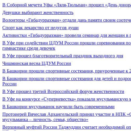
В Соборной мечети Уфы «Ляля-Тюльпан» прошел «День донор
Девушки выбирают женственность
Волонтеры «Гибадуррахман» отдали дань памяти своим соотеч
Спорт как лекарство от недугов души
Активистки «Гибадуррахман» провели семинар для женщин в 
В Уфе при содействии ЦДУМ России прошли соревнования по
гимнастике среди девочек
В Уфе прошел благотворительный праздник выходного дня
Чишминская весна ЦДУМ России
В Башкирии прошли спортивные состязания, приуроченные к 2
В Башкирии прошли спортивные состязания для детей и подр
России
В Уфе прошел третий Всероссийский форум женственности
В Уфе на конкурсе «Суперневестка» показали мусульманскую 
В Башкирии мусульманок научили быть современными
Протоиерей Вячеслав Архангельский принял участие в НПК «
мусульманка – личность, семья, общество»
Верховный муфтий России Таджуддин считает необходимой о