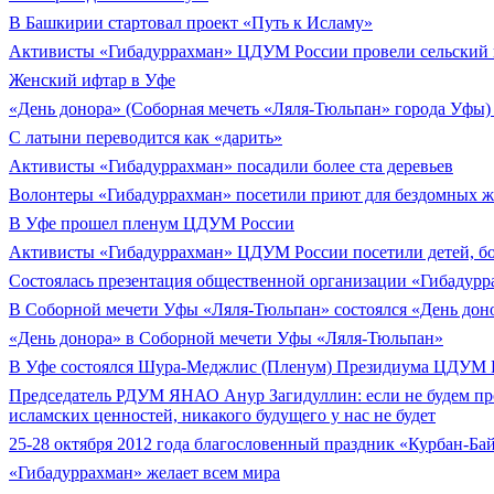
В Башкирии стартовал проект «Путь к Исламу»
Активисты «Гибадуррахман» ЦДУМ России провели сельский 
Женский ифтар в Уфе
«День донора» (Соборная мечеть «Ляля-Тюльпан» города Уфы) 
С латыни переводится как «дарить»
Активисты «Гибадуррахман» посадили более ста деревьев
Волонтеры «Гибадуррахман» посетили приют для бездомных 
В Уфе прошел пленум ЦДУМ России
Активисты «Гибадуррахман» ЦДУМ России посетили детей, б
Состоялась презентация общественной организации «Гибадурр
В Соборной мечети Уфы «Ляля-Тюльпан» состоялся «День дон
«День донора» в Соборной мечети Уфы «Ляля-Тюльпан»
В Уфе состоялся Шура-Меджлис (Пленум) Президиума ЦДУМ 
Председатель РДУМ ЯНАО Анур Загидуллин: если не будем про
исламских ценностей, никакого будущего у нас не будет
25-28 октября 2012 года благословенный праздник «Курбан-Ба
«Гибадуррахман» желает всем мира