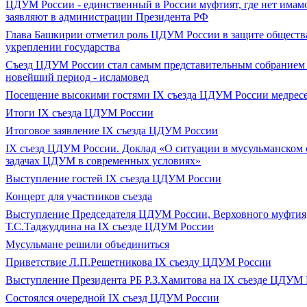
ЦДУМ России - единственный в России муфтият, где нет имам
заявляют в администрации Президента РФ
Глава Башкирии отметил роль ЦДУМ России в защите общества
укреплении государства
Съезд ЦДУМ России стал самым представительным собранием 
новейший период - исламовед
Посещение высокими гостями IX съезда ЦДУМ России медрес
Итоги IX cъезда ЦДУМ России
Итоговое заявление IX съезда ЦДУМ России
IX съезд ЦДУМ России. Доклад «О ситуации в мусульманском 
задачах ЦДУМ в современных условиях»
Выступление гостей IX съезда ЦДУМ России
Концерт для участников съезда
Выступление Председателя ЦДУМ России, Верховного муфтия
Т.С.Таджуддина на IX съезде ЦДУМ России
Мусульмане решили объединиться
Приветствие Л.П.Решетникова IX съезду ЦДУМ России
Выступление Президента РБ Р.З.Хамитова на IX съезде ЦДУМ
Состоялся очередной IX съезд ЦДУМ России