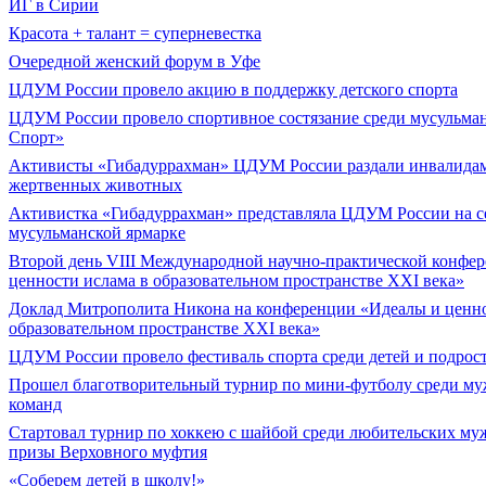
ИГ в Сирии
Красота + талант = суперневестка
Очередной женский форум в Уфе
ЦДУМ России провело акцию в поддержку детского спорта
ЦДУМ России провело спортивное состязание среди мусульма
Спорт»
Активисты «Гибадуррахман» ЦДУМ России раздали инвалидам
жертвенных животных
Активистка «Гибадуррахман» представляла ЦДУМ России на с
мусульманской ярмарке
Второй день VIII Международной научно-практической конфе
ценности ислама в образовательном пространстве XXI века»
Доклад Митрополита Никона на конференции «Идеалы и ценно
образовательном пространстве XXI века»
ЦДУМ России провело фестиваль спорта среди детей и подрос
Прошел благотворительный турнир по мини-футболу среди му
команд
Cтартовал турнир по хоккею с шайбой среди любительских му
призы Верховного муфтия
«Соберем детей в школу!»