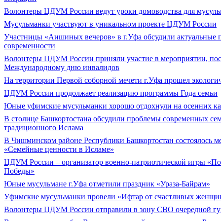
Волонтеры ЦДУМ России ведут уроки домоводства для мусул
Мусульманки участвуют в уникальном проекте ЦДУМ России
Участницы «Аишиных вечеров» в г.Уфа обсудили актуальные
современности
Волонтеры ЦДУМ России приняли участие в мероприятии, по
Международному дню инвалидов
На территории Первой соборной мечети г.Уфа прошел экологи
ЦДУМ России продолжает реализацию программы Года семьи
Юные уфимские мусульманки хорошо отдохнули на осенних к
В столице Башкортостана обсудили проблемы современных сем
традиционного Ислама
В Чишминском районе Республики Башкортостан состоялось м
«Семейные ценности в Исламе»
ЦДУМ России – организатор военно-патриотической игры «По
Победы»
Юные мусульмане г.Уфа отметили праздник «Ураза-Байрам»
Уфимские мусульманки провели «Ифтар от счастливых женщи
Волонтеры ЦДУМ России отправили в зону СВО очередной гу