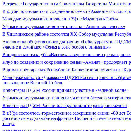
Встреча с Государственным Советником Татарстана Минтим
В клубе по созданию и сохранению семьи «Аманат» состоялась
Молодые мусульманки провели в Уфе «Маулид ан-Наби»
Уфимские мусульманки встретились на «Аишиных вечерах»
В Чишминском районе состоялся XX Собор мусульман Респуб
Активистка общественного движения «Гибадуррахман» ЦДУМ
участие в семинаре «Семья в зоне особого внимания»
В подростковом клубе «Василя» завершились четыре лагерные
Клуб по созданию и сохранению семьи «Аманат» продолжает р
В домах престарелых Республики Башкортостан отметили «Ку
Молодежный клуб «Джамаль» ЦДУМ России провел в г.Уфа ме
посвященное Великой Победе
Волонтеры ЦДУМ России приняли участие в «зеленой волне»
Уфимские мусульманки приняли участие в беседе о материнств
Волонтеры ЦДУМ России благоустроили территорию мечети
В г.Уфа состоялось торжественное завершение акции «80 лет 
российские мусульмане на фронтах Великой Отечественной вой
тылу»