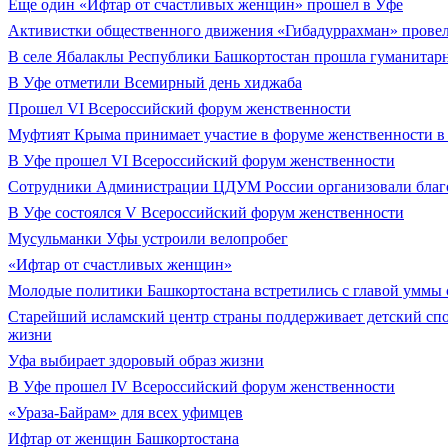
Еще один «Ифтар от счастливых женщин» прошел в Уфе
Активистки общественного движения «Гибадуррахман» провел
В селе Ябалаклы Республики Башкортостан прошла гуманитарн
В Уфе отметили Всемирный день хиджаба
Прошел VI Всероссийский форум женственности
Муфтият Крыма принимает участие в форуме женственности в
В Уфе прошел VI Всероссийский форум женственности
Сотрудники Администрации ЦДУМ России организовали благ
В Уфе состоялся V Всероссийский форум женственности
Мусульманки Уфы устроили велопробег
«Ифтар от счастливых женщин»
Молодые политики Башкортостана встретились с главой уммы
Старейший исламский центр страны поддерживает детский спо
жизни
Уфа выбирает здоровый образ жизни
В Уфе прошел IV Всероссийский форум женственности
«Ураза-Байрам» для всех уфимцев
Ифтар от женщин Башкортостана