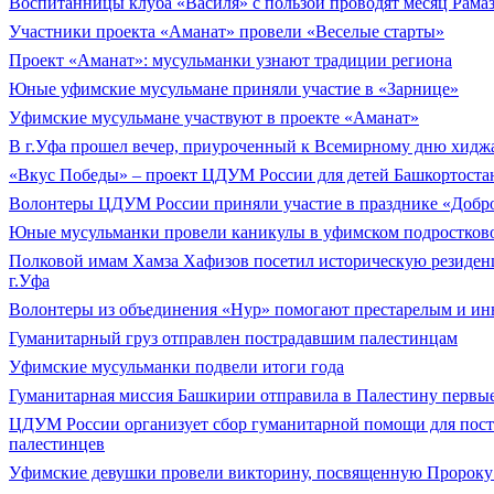
Воспитанницы клуба «Василя» с пользой проводят месяц Рама
Участники проекта «Аманат» провели «Веселые старты»
Проект «Аманат»: мусульманки узнают традиции региона
Юные уфимские мусульмане приняли участие в «Зарнице»
Уфимские мусульмане участвуют в проекте «Аманат»
В г.Уфа прошел вечер, приуроченный к Всемирному дню хидж
«Вкус Победы» – проект ЦДУМ России для детей Башкортоста
Волонтеры ЦДУМ России приняли участие в празднике «Добро
Юные мусульманки провели каникулы в уфимском подростков
Полковой имам Хамза Хафизов посетил историческую резиде
г.Уфа
Волонтеры из объединения «Нур» помогают престарелым и ин
Гуманитарный груз отправлен пострадавшим палестинцам
Уфимские мусульманки подвели итоги года
Гуманитарная миссия Башкирии отправила в Палестину первые
ЦДУМ России организует сбор гуманитарной помощи для пос
палестинцев
Уфимские девушки провели викторину, посвященную Пророку М