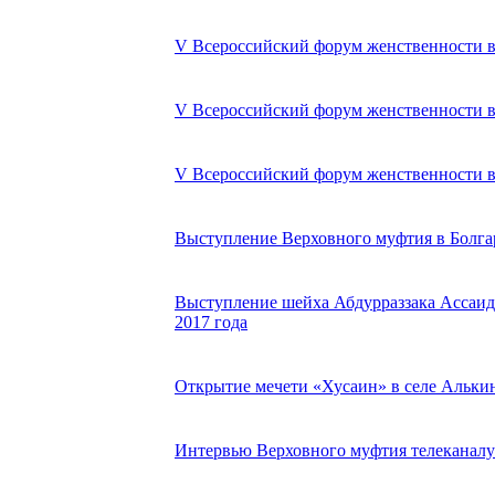
V Всероссийский форум женственности в У
V Всероссийский форум женственности в У
V Всероссийский форум женственности в У
Выступление Верховного муфтия в Болгар
Выступление шейха Абдурраззака Ассаиди
2017 года
Открытие мечети «Хусаин» в селе Алькин
Интервью Верховного муфтия телеканалу 