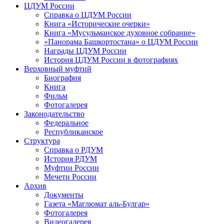
ЦДУМ России
Справка о ЦДУМ России
Книга «Исторические очерки»
Книга «Мусульманское духовное собрание»
«Панорама Башкортостана» о ЦДУМ России
Награды ЦДУМ России
История ЦДУМ России в фотографиях
Верховный муфтий
Биография
Книга
Фильм
Фотогалерея
Законодательство
Федеральное
Республиканское
Структура
Справка о РДУМ
История РДУМ
Муфтии России
Мечети России
Архив
Документы
Газета «Маглюмат аль-Булгар»
Фотогалерея
Видеогалерея