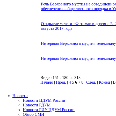
Речь Верховного муфтия на объединенном
обеспечению общественного порядка в Уф
Открытие мечети «Фатима» в деревне Ба
августа 2017 года
Интервью Верховного муфтия телеканалу 
Интервью Верховного муфтия телеканалу 
Видео 151 - 180 из 318
Начало
|
Пред.
|
4
5
6
7
8
|
След.
|
Конец
|
В
Новости
Новости ЦДУМ России
Новости РДУМ
Новости РИУ ЦДУМ России
Обзор СМИ