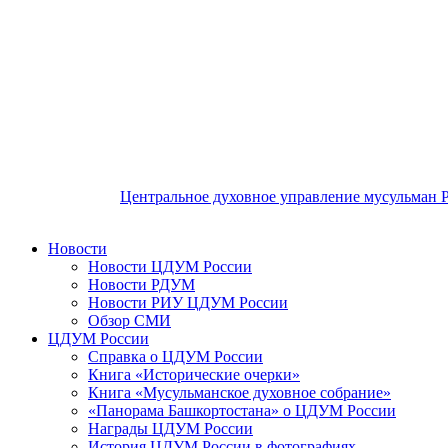
Центральное духовное управление мусульман 
Новости
Новости ЦДУМ России
Новости РДУМ
Новости РИУ ЦДУМ России
Обзор СМИ
ЦДУМ России
Справка о ЦДУМ России
Книга «Исторические очерки»
Книга «Мусульманское духовное собрание»
«Панорама Башкортостана» о ЦДУМ России
Награды ЦДУМ России
История ЦДУМ России в фотографиях