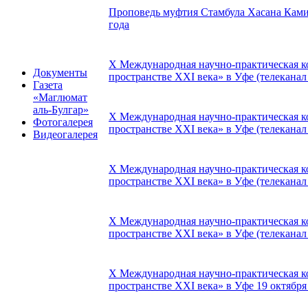
Проповедь муфтия Стамбула Хасана Ками
года
X Международная научно-практическая к
Документы
пространстве XXI века» в Уфе (телеканал
Газета
«Маглюмат
аль-Булгар»
X Международная научно-практическая к
Фотогалерея
пространстве XXI века» в Уфе (телеканал
Видеогалерея
X Международная научно-практическая к
пространстве XXI века» в Уфе (телеканал 
X Международная научно-практическая к
пространстве XXI века» в Уфе (телеканал 
X Международная научно-практическая к
пространстве XXI века» в Уфе 19 октября 