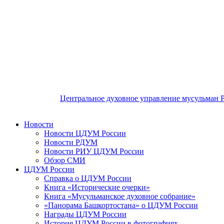
Центральное духовное управление мусульман 
Новости
Новости ЦДУМ России
Новости РДУМ
Новости РИУ ЦДУМ России
Обзор СМИ
ЦДУМ России
Справка о ЦДУМ России
Книга «Исторические очерки»
Книга «Мусульманское духовное собрание»
«Панорама Башкортостана» о ЦДУМ России
Награды ЦДУМ России
История ЦДУМ России в фотографиях