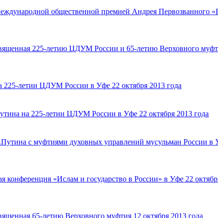
еждународной общественной премией Андрея Первозванного «
священная 225-летию ЦДУМ России и 65-летию Верховного муфт
 225-летии ЦДУМ России в Уфе 22 октября 2013 года
тина на 225-летии ЦДУМ России в Уфе 22 октября 2013 года
.Путина с муфтиями духовных управлений мусульман России в 
я конференция «Ислам и государство в России» в Уфе 22 октябр
вященная 65-летию Верховного муфтия 12 октября 2013 года