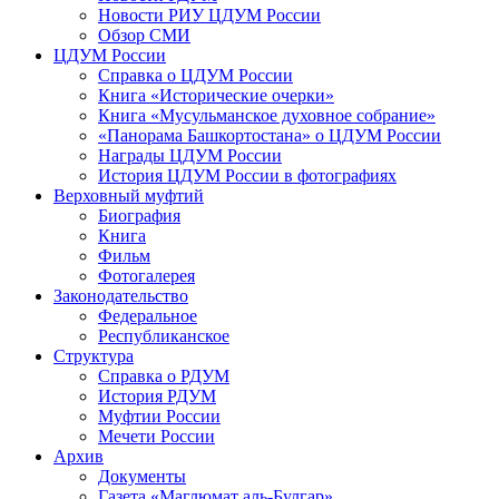
Новости РИУ ЦДУМ России
Обзор СМИ
ЦДУМ России
Справка о ЦДУМ России
Книга «Исторические очерки»
Книга «Мусульманское духовное собрание»
«Панорама Башкортостана» о ЦДУМ России
Награды ЦДУМ России
История ЦДУМ России в фотографиях
Верховный муфтий
Биография
Книга
Фильм
Фотогалерея
Законодательство
Федеральное
Республиканское
Структура
Справка о РДУМ
История РДУМ
Муфтии России
Мечети России
Архив
Документы
Газета «Маглюмат аль-Булгар»