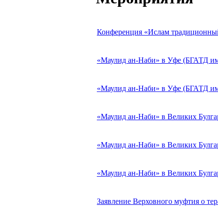
Конференция «Ислам традиционный
«Маулид ан-Наби» в Уфе (БГАТД име
«Маулид ан-Наби» в Уфе (БГАТД име
«Маулид ан-Наби» в Великих Булгара
«Маулид ан-Наби» в Великих Булгара
«Маулид ан-Наби» в Великих Булгара
Заявление Верховного муфтия о тера