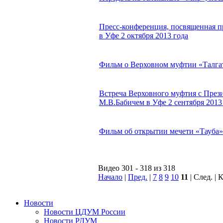
Пресс-конференция, посвященная 
в Уфе 2 октября 2013 года
Фильм о Верховном муфтии «Талгат
Встреча Верховного муфтия с Пре
М.В.Бабичем в Уфе 2 сентября 2013
Фильм об открытии мечети «Тауба»
Видео 301 - 318 из 318
Начало
|
Пред.
|
7
8
9
10
11
| След. |
Новости
Новости ЦДУМ России
Новости РДУМ