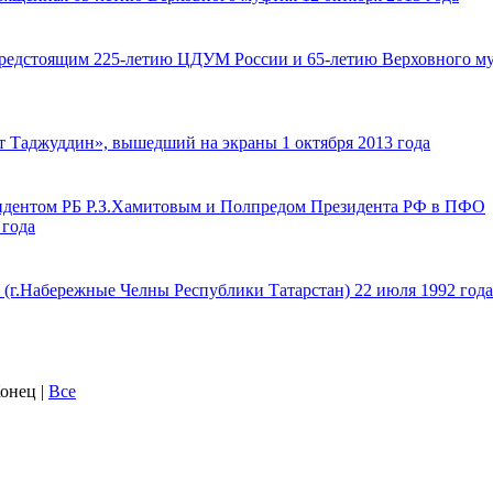
предстоящим 225-летию ЦДУМ России и 65-летию Верховного м
 Таджуддин», вышедший на экраны 1 октября 2013 года
зидентом РБ Р.З.Хамитовым и Полпредом Президента РФ в ПФО
 года
 (г.Набережные Челны Республики Татарстан) 22 июля 1992 года
 Конец
|
Все