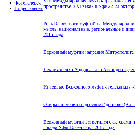
VIII Международная научно-практическая 
Фотогалерея
пространстве XXI века» в Уфе 22-23 октября
Видеогалерея
Речь Верховного муфтий на Международной
мысль: национальные, региональные и циви
2015 года
Верховный муфтий наградил Митрополита 
Лекция шейха Абдурраззака Ассаиди студе
Интервью Верховного муфтия телеканалу «Р
Открытие мечети в деревне Идрисово (Альш
Верховный муфтий встретился с актерами н
города Уфы 16 сентября 2015 года