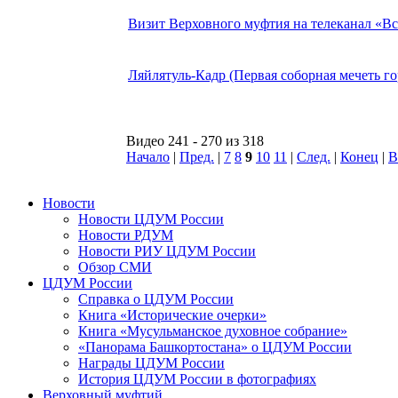
Визит Верховного муфтия на телеканал «Вся
Ляйлятуль-Кадр (Первая соборная мечеть г
Видео 241 - 270 из 318
Начало
|
Пред.
|
7
8
9
10
11
|
След.
|
Конец
|
В
Новости
Новости ЦДУМ России
Новости РДУМ
Новости РИУ ЦДУМ России
Обзор СМИ
ЦДУМ России
Справка о ЦДУМ России
Книга «Исторические очерки»
Книга «Мусульманское духовное собрание»
«Панорама Башкортостана» о ЦДУМ России
Награды ЦДУМ России
История ЦДУМ России в фотографиях
Верховный муфтий