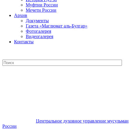
Муфтии России
Мечети России
Архив
Документы
Газета «Маглюмат аль-Булгар»
Фотогалерея
Видеогалерея
Контакты
Центральное духовное управление
мусульман России
Центральное духовное управление мусульман
России